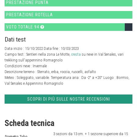
PRESTAZIONE PUNTA
PRESTAZIONE ROTELLA
VOTO TOTALE 94
Dati test
Data inizio : 15/10/2022 Data fine : 10/03/2023
Campo test :
Sentieri nella zona Le Motte,
cresta
su neve in Val Senales, vari
trekking sull'appennino Romagnolo
Condizioni neve :
Invernale
Descrizione terreno :
Sterrato, erba, roccia, ruscelli, asfalto
Meteo :
Soleggiato, variabile.
Temperatura aria :
Da -2° a +20°
Luogo :
Bormio,
Val Senales e Appennino Romagnolo
SCOPRI DI PIÙ SULLE NOSTRE RECENSIONI
Scheda tecnica
3 sezioni da 13 cm. + 1 sezione superiore da 15
Diametro Tubo