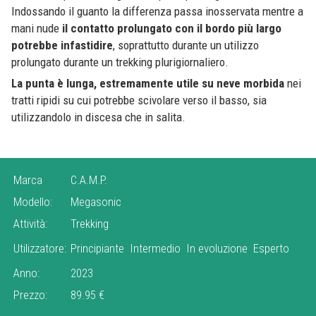
Indossando il guanto la differenza passa inosservata mentre a
mani nude
il contatto prolungato con il bordo più largo
potrebbe infastidire
, soprattutto durante un utilizzo
prolungato durante un trekking plurigiornaliero.
La punta è lunga, estremamente utile su neve morbida
nei
tratti ripidi su cui potrebbe scivolare verso il basso, sia
utilizzandolo in discesa che in salita.
Marca
C.A.M.P.
Modello:
Megasonic
Attività:
Trekking
Utilizzatore:
Principiante
Intermedio
In evoluzione
Esperto
Anno:
2023
Prezzo:
89.95 €