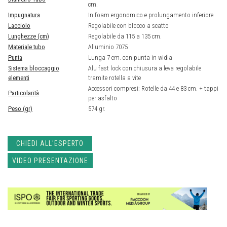
cm.
Impugnatura
In foam ergonomico e prolungamento inferiore
Lacciolo
Regolabile con blocco a scatto
Lunghezze (cm)
Regolabile da 115 a 135 cm.
Materiale tubo
Alluminio 7075
Punta
Lunga 7 cm. con punta in widia
Sistema bloccaggio
Alu fast lock con chiusura a leva regolabile
elementi
tramite rotella a vite
Accessori compresi: Rotelle da 44 e 83 cm. + tappi
Particolarità
per asfalto
Peso (gr)
574 gr.
CHIEDI ALL'ESPERTO
VIDEO PRESENTAZIONE