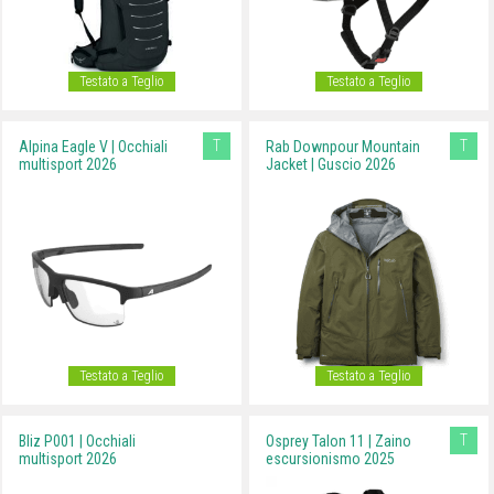
Testato a Teglio
Testato a Teglio
T
T
Alpina Eagle V | Occhiali
Rab Downpour Mountain
multisport 2026
Jacket | Guscio 2026
Testato a Teglio
Testato a Teglio
T
Bliz P001 | Occhiali
Osprey Talon 11 | Zaino
multisport 2026
escursionismo 2025