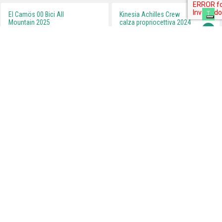
T
El Camös 00 Bici All
Kinesia Achilles Crew
Mountain 2025
calza propriocettiva 2024
Outdoortest.it è una guida all’acquisto di attrezzatura sportiva per
l’outdoor che nasce dall’esperienza di professionisti del mondo dello