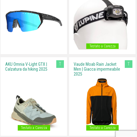
Testato a Carezza
T
T
AKU Omnia V-Light GTX |
Vaude Moab Rain Jacket
Calzatura da hiking 2025
Men | Giacca impermeabile
2025
Testato a Carezza
Testato a Carezza