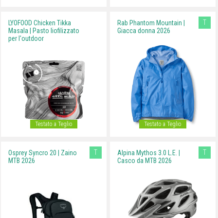
T
LYOFOOD Chicken Tikka
Rab Phantom Mountain |
Masala | Pasto liofilizzato
Giacca donna 2026
per l'outdoor
Testato a Teglio
Testato a Teglio
T
T
Osprey Syncro 20 | Zaino
Alpina Mythos 3.0 L.E. |
MTB 2026
Casco da MTB 2026