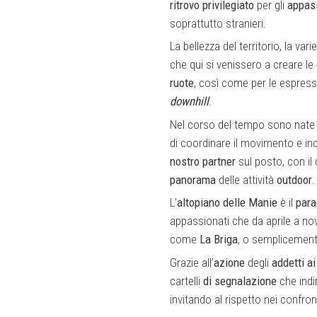
ritrovo privilegiato
per gli
appas
soprattutto stranieri.
La bellezza del territorio, la var
che qui si venissero a creare le
ruote
, così come per le espressi
downhill
.
Nel corso del tempo sono nate 
di coordinare il movimento e i
nostro
partner
sul posto, con il
panorama
delle attività
outdoor
.
L’
altopiano delle Manie
è il
para
appassionati che da aprile a no
come
La Briga
, o semplicement
Grazie all’
azione
degli
addetti ai
cartelli
di segnalazione
che indir
invitando al rispetto nei confro