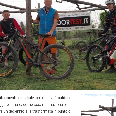
riferimento mondiale
per le attività
outdoor
.
iagge e il mare, come
spot
internazionale
tre un decennio si è trasformata in
punto di