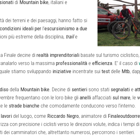
sionati
di
Mountain bike
, italiani e
ietà dei terreni e dei paesaggi, hanno fatto si
condizioni ideali
per
l’
escursionismo
a due
oni più estreme della disciplina,
trail
e
a Finale decine di
realtà imprenditoriali
basate sul turismo ciclistico
ncanalarlo verso la massima
professionalità
e
efficienza
. E’ il caso di
 quale stiamo sviluppando
iniziative
incentrate sui
test
delle
Mtb
, dap
diso
della
Mountain bike
. Decine di
sentieri
sono stati
segnalati
e
at
vembre frequentano con le loro bike gli
anelli
affacciati
sul mare
, le
v
e le
strade
bianche
che comodamente conducono verso l’interno.
 lavori
del luogo, come
Riccardo Negro
, animatore di
Finaleoutdoorre
izza con precisione i ciclisti verso le direzioni volute, indica i tempi di
nti dei camminatori che, altrettanto numerosi, percorrono i sentieri.