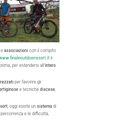
, e
associazioni
con il compito
www.finaleoutdoorresort.it
il
prima, per estendersi all’
intero
trezzati
per favorire gli
ertiginose
e tecniche
discese
,
sort
, oggi esiste un
sistema
di
 percorrenza e le difficoltà,