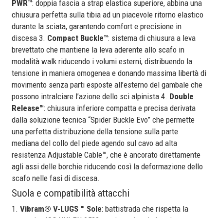
PWR™
: doppia fascia a strap elastica superiore, abbina una
chiusura perfetta sulla tibia ad un piacevole ritorno elastico
durante la sciata, garantendo comfort e precisione in
discesa 3.
Compact Buckle™
: sistema di chiusura a leva
brevettato che mantiene la leva aderente allo scafo in
modalità walk riducendo i volumi esterni, distribuendo la
tensione in maniera omogenea e donando massima libertà di
movimento senza parti esposte all’esterno del gambale che
possono intralciare l’azione dello sci alpinista 4.
Double
Release™
: chiusura inferiore compatta e precisa derivata
dalla soluzione tecnica “Spider Buckle Evo” che permette
una perfetta distribuzione della tensione sulla parte
mediana del collo del piede agendo sul cavo ad alta
resistenza Adjustable Cable™, che è ancorato direttamente
agli assi delle borchie riducendo così la deformazione dello
scafo nelle fasi di discesa.
Suola e compatibilità attacchi
1.
Vibram® V-LUGS ™ Sole
: battistrada che rispetta la