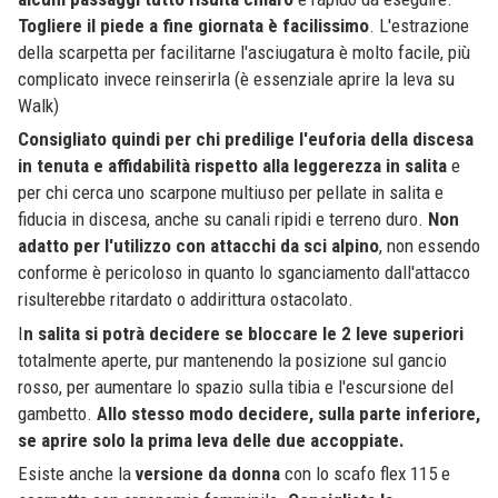
Togliere il piede a fine giornata è facilissimo
. L'estrazione
della scarpetta per facilitarne l'asciugatura è molto facile, più
complicato invece reinserirla (è essenziale aprire la leva su
Walk)
Consigliato quindi per chi predilige l'euforia della discesa
in tenuta e affidabilità rispetto alla leggerezza in salita
e
per chi cerca uno scarpone multiuso per pellate in salita e
fiducia in discesa, anche su canali ripidi e terreno duro.
Non
adatto per l'utilizzo con attacchi da sci alpino
, non essendo
conforme è pericoloso in quanto lo sganciamento dall'attacco
risulterebbe ritardato o addirittura ostacolato.
I
n salita si potrà decidere se bloccare le 2 leve superiori
totalmente aperte, pur mantenendo la posizione sul gancio
rosso, per aumentare lo spazio sulla tibia e l'escursione del
gambetto.
Allo stesso modo decidere, sulla parte inferiore,
se aprire solo la prima leva delle due accoppiate.
Esiste anche la
versione da donna
con lo scafo flex 115 e