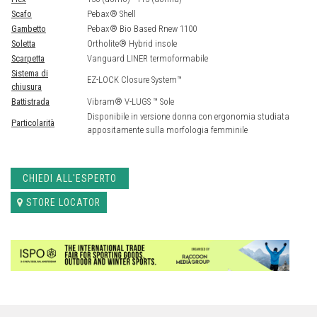
Scafo
Pebax® Shell
Gambetto
Pebax® Bio Based Rnew 1100
Soletta
Ortholite® Hybrid insole
Scarpetta
Vanguard LINER termoformabile
Sistema di
EZ-LOCK Closure System™
chiusura
Battistrada
Vibram® V-LUGS ™ Sole
Disponibile in versione donna con ergonomia studiata
Particolarità
appositamente sulla morfologia femminile
CHIEDI ALL'ESPERTO
STORE LOCATOR