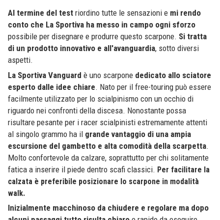
Al termine del test
riordino tutte le sensazioni e
mi rendo
conto che La Sportiva ha messo in campo ogni sforzo
possibile per disegnare e produrre questo scarpone.
Si tratta
di un prodotto innovativo e all'avanguardia
, sotto diversi
aspetti.
La Sportiva Vanguard
è uno scarpone
dedicato allo sciatore
esperto dalle idee chiare
. Nato per il free-touring può essere
facilmente utilizzato per lo scialpinismo con un occhio di
riguardo nei confronti della discesa. Nonostante possa
risultare pesante per i racer scialpinisti estremamente attenti
al singolo grammo ha il
grande vantaggio di una ampia
escursione del gambetto e alta comodità della scarpetta
.
Molto confortevole da calzare, soprattutto per chi solitamente
fatica a inserire il piede dentro scafi classici.
Per facilitare la
calzata è preferibile posizionare lo scarpone in modalità
walk.
Inizialmente macchinoso da chiudere e regolare ma dopo
alcuni passaggi tutto risulta chiaro
e rapido da eseguire.