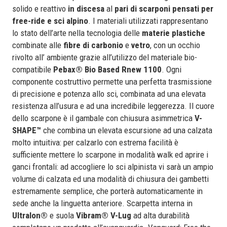
solido e reattivo
in discesa
al
pari di scarponi pensati per
free-ride e sci alpino
. I materiali utilizzati rappresentano
lo stato dell’arte nella tecnologia delle
materie plastiche
combinate alle
fibre di carbonio
e
vetro
, con un occhio
rivolto all’ ambiente grazie all’utilizzo del materiale bio-
compatibile
Pebax® Bio Based Rnew 1100
. Ogni
componente costruttivo permette una perfetta trasmissione
di precisione e potenza allo sci, combinata ad una elevata
resistenza all’usura e ad una incredibile leggerezza. Il cuore
dello scarpone è il gambale con chiusura asimmetrica
V-
SHAPE™
che combina un elevata escursione ad una calzata
molto intuitiva: per calzarlo con estrema facilità è
sufficiente mettere lo scarpone in modalità walk ed aprire i
ganci frontali: ad accogliere lo sci alpinista vi sarà un ampio
volume di calzata ed una modalità di chiusura dei gambetti
estremamente semplice, che porterà automaticamente in
sede anche la linguetta anteriore. Scarpetta interna in
Ultralon®
e suola
Vibram®
V-Lug
ad alta durabilità