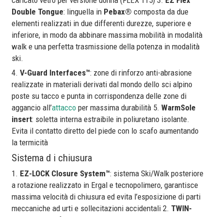
Double Tongue
: linguella in
Pebax®
composta da due
elementi realizzati in due differenti durezze, superiore e
inferiore, in modo da abbinare massima mobilità in modalità
walk e una perfetta trasmissione della potenza in modalità
ski.
4.
V-Guard Interfaces™
: zone di rinforzo anti-abrasione
realizzate in materiali derivati dal mondo dello sci alpino
poste su tacco e punta in corrispondenza delle zone di
aggancio all’
attacco
per massima durabilità 5.
WarmSole
insert
: soletta interna estraibile in poliuretano isolante.
Evita il contatto diretto del piede con lo scafo aumentando
la termicità
Sistema d i chiusura
1.
EZ-LOCK Closure System™
: sistema Ski/Walk posteriore
a rotazione realizzato in Ergal e tecnopolimero, garantisce
massima velocità di chiusura ed evita l’esposizione di parti
meccaniche ad urti e sollecitazioni accidentali 2.
TWIN-