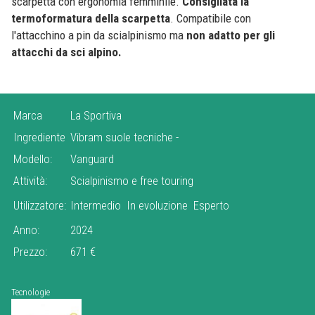
scarpetta con ergonomia femminile.
Consigliata la
termoformatura della scarpetta
. Compatibile con
l'attacchino a pin da scialpinismo ma
non adatto per gli
attacchi da sci alpino.
Marca
La Sportiva
Ingrediente
Vibram suole tecniche
-
Modello:
Vanguard
Attività:
Scialpinismo e free touring
Utilizzatore:
Intermedio
In evoluzione
Esperto
Anno:
2024
Prezzo:
671 €
Tecnologie