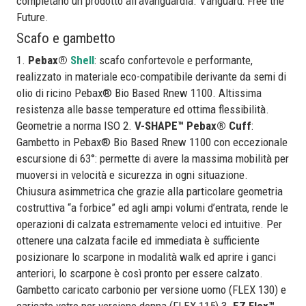
completano un prodotto all’avanguardia. Vanguard: Free the
Future.
Scafo e gambetto
1.
Pebax®
Shell
: scafo confortevole e performante,
realizzato in materiale eco-compatibile derivante da semi di
olio di ricino Pebax® Bio Based Rnew 1100. Altissima
resistenza alle basse temperature ed ottima flessibilità.
Geometrie a norma ISO 2.
V-SHAPE™ Pebax® Cuff
:
Gambetto in Pebax® Bio Based Rnew 1100 con eccezionale
escursione di 63°: permette di avere la massima mobilità per
muoversi in velocità e sicurezza in ogni situazione.
Chiusura asimmetrica che grazie alla particolare geometria
costruttiva “a forbice” ed agli ampi volumi d’entrata, rende le
operazioni di calzata estremamente veloci ed intuitive. Per
ottenere una calzata facile ed immediata è sufficiente
posizionare lo scarpone in modalità walk ed aprire i ganci
anteriori, lo scarpone è così pronto per essere calzato.
Gambetto caricato carbonio per versione uomo (FLEX 130) e
caricato vetro per versione donna (FLEX 115) 3.
EZ Flex™