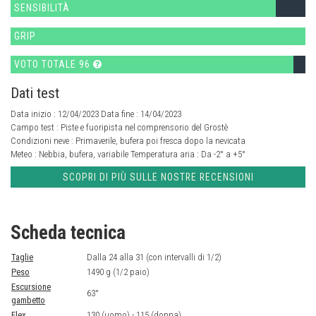
SENSIBILITÀ
GRIP
VOTO TOTALE 96
Dati test
Data inizio : 12/04/2023 Data fine : 14/04/2023
Campo test :
Piste e fuoripista nel comprensorio del Grostè
Condizioni neve :
Primaverile, bufera poi fresca dopo la nevicata
Meteo :
Nebbia, bufera, variabile
Temperatura aria :
Da -2° a +5°
SCOPRI DI PIÙ SULLE NOSTRE RECENSIONI
Scheda tecnica
Taglie
Dalla 24 alla 31 (con intervalli di 1/2)
Peso
1490 g (1/2 paio)
Escursione
63°
gambetto
Flex
130 (uomo) - 115 (donna)