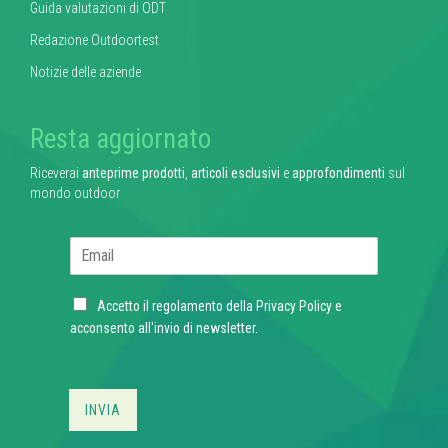
Guida valutazioni di ODT
Redazione Outdoortest
Notizie delle aziende
Resta aggiornato
Riceverai
anteprime prodotti
,
articoli esclusivi
e
approfondimenti
sul
mondo outdoor
E
m
a
C
i
Accetto il regolamento della
Privacy Policy
e
h
l
acconsento all'invio di newsletter.
e
*
c
k
b
INVIA
o
x