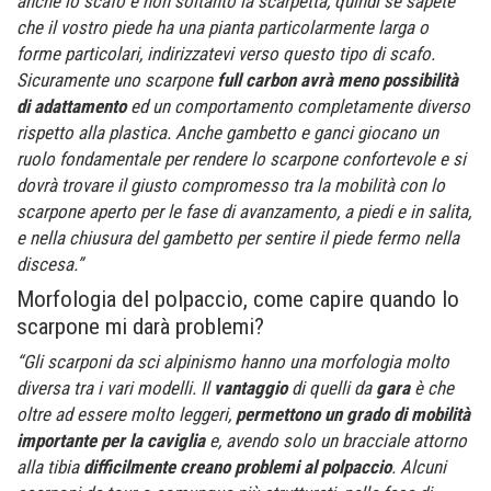
anche lo scafo e non soltanto la scarpetta, quindi se sapete
che il vostro piede ha una pianta particolarmente larga o
forme particolari, indirizzatevi verso questo tipo di scafo.
Sicuramente uno scarpone
full carbon avrà meno possibilità
di adattamento
ed un comportamento completamente diverso
rispetto alla plastica. Anche gambetto e ganci giocano un
ruolo fondamentale per rendere lo scarpone confortevole e si
dovrà trovare il giusto compromesso tra la mobilità con lo
scarpone aperto per le fase di avanzamento, a piedi e in salita,
e nella chiusura del gambetto per sentire il piede fermo nella
discesa.”
Morfologia del polpaccio, come capire quando lo
scarpone mi darà problemi?
“Gli scarponi da sci alpinismo hanno una morfologia molto
diversa tra i vari modelli. Il
vantaggio
di quelli da
gara
è che
oltre ad essere molto leggeri,
permettono un grado di mobilità
importante per la caviglia
e, avendo solo un bracciale attorno
alla tibia
difficilmente creano problemi al polpaccio
. Alcuni