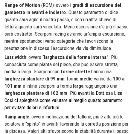
Range of Motion
(ROM): ovvero i
gradi di escursione del
gambetto in avanti e indietro
. Questo parametro ci dice
quanto sarà agile il nostro passo, o con un’altra chiave di
lettura quanto sarà vincolato. Meno escursione c’è più il passo
sarà costretto. Scarponi racing avranno un’ampia escursione,
mentre spostandoci verso categorie che favoriscono la
prestazione in discesa l’escursione via via diminuisce.
Last width
: ovvero “
larghezza della forma interna
”. Più
conosciuta come pianta del piede, che può essere stretta,
media o larga. Scarponi con
forme strette
hanno una
larghezza plantare di 99 mm
, forme
medie
vanno da
100 a
101 mm
e infine scarponi a forma
larga
raggiungono una
l
arghezza plantare di 102 mm
.
Più avanti la Dott.ssa Lisa
Cosi ci spiegherà come valutare al meglio questo parametro
per evitare dolori e infortuni.
Ramp angle
: ovvero inclinazione del tallone, più è alto più lo
sciatore è “spinto” in avanti favorendo la corretta posizione per
la discesa. Valori alti sfavoriscono la stabilità durante il passo