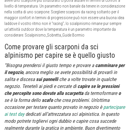
avere uno scarpone più strutturato ci potrà aiutare in termini di confort a
livello di temperatura. Un parametro non banale da tenere in considerazione
nella scelta di uno scarpone. Scegliere scarponi da racing soltanto per il
maggior confort in termini di progressione può non essere una buona idea
laddove il vostro ritmo non è “racing”; lo scialpinismo rimane pur sempre
un’attività outdoor dove la temperatura è un parametro importante da
considerare. Scialpinismo_Sobretta_Guide Bormio
Come provare gli scarponi da sci
alpinismo per capire se è quello giusto
“Bisogna prendersi il giusto tempo e provare a
camminare per
il negozio
, ancora meglio se avete possibilità di provarli in
salita e discesa
sui pannelli
che a volte trovate in qualche
negozio. Teneteli ai piedi e cercate di
capire se le pressioni
che percepite
sono dovute
alla scarpetta
da termoformare
o
se è la forma dello
scafo
che crea problemi. Un’ottima
occasione per testare quanto provato in negozio è
partecipare
ai test day
dedicati all’attrezzatura sci alpinistica. In questo
modo potrete togliervi ogni dubbio e capire cosa succede
realmente durante la pratica in ambiente. Buon divertimento