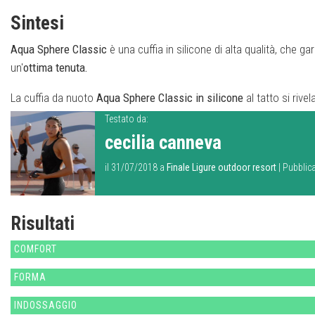
Sintesi
Aqua Sphere Classic
è una cuffia in silicone di alta qualità, che g
un'
ottima
tenuta.
La cuffia da nuoto
Aqua Sphere Classic in silicone
al tatto si rive
Testato da:
cecilia canneva
il 31/07/2018 a
Finale Ligure outdoor resort
| Pubblic
Risultati
COMFORT
FORMA
INDOSSAGGIO