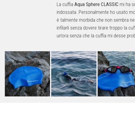
La cuffia
Aqua Sphere CLASSIC
mi ha su
indossata. Personalmente ho usato molte c
è talmente morbida che non sembra neanch
infilarli senza dovere tirare troppo la c
un'ora senza che la cuffia mi desse probl