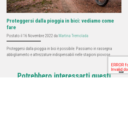
Proteggersi dalla pioggia in bici: vediamo come
fare
Postato il 16 Novembre 2022 da
Martina Tremolada
Proteggersi dalla pioggia in bici è possibile. Passiamo in rassegna
abbigliamento e attrezzature indispensabili nelle stagioni piovose
Potrebbero interessarti questi
prodotti.
T
T
Bliz P006 | Occhiali
Alpina Rootage 2 |
multisport 2026
Casco da MTB 2026