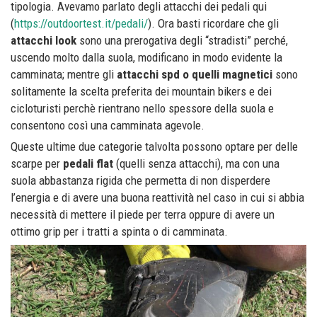
tipologia. Avevamo parlato degli attacchi dei pedali qui
(
https://outdoortest.it/pedali/
). Ora basti ricordare che gli
attacchi look
sono una prerogativa degli “stradisti” perché,
uscendo molto dalla suola, modificano in modo evidente la
camminata; mentre gli
attacchi spd o quelli magnetici
sono
solitamente la scelta preferita dei mountain bikers e dei
cicloturisti perchè rientrano nello spessore della suola e
consentono così una camminata agevole.
Queste ultime due categorie talvolta possono optare per delle
scarpe per
pedali flat
(quelli senza attacchi), ma con una
suola abbastanza rigida che permetta di non disperdere
l’energia e di avere una buona reattività nel caso in cui si abbia
necessità di mettere il piede per terra oppure di avere un
ottimo grip per i tratti a spinta o di camminata.