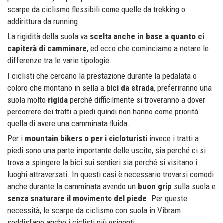
scarpe da ciclismo flessibili come quelle da trekking o
addirittura da running.
La rigidità della suola va
scelta anche in base a quanto ci
capiterà di camminare
, ed ecco che cominciamo a notare le
differenze tra le varie tipologie.
I ciclisti che cercano la prestazione durante la pedalata o
coloro che montano in sella a
bici da strada
, preferiranno una
suola molto
rigida
perché difficilmente si troveranno a dover
percorrere dei tratti a piedi quindi non hanno come priorità
quella di avere una camminata fluida.
Per i
mountain bikers o per i cicloturisti
invece i tratti a
piedi sono una parte importante delle uscite, sia perché ci si
trova a spingere la bici sui sentieri sia perché si visitano i
luoghi attraversati. In questi casi è necessario trovarsi comodi
anche durante la camminata avendo un
buon grip
sulla suola e
senza snaturare il movimento del piede
. Per queste
necessità, le scarpe da ciclismo con suola in Vibram
soddisfano anche i ciclisti più esigenti.