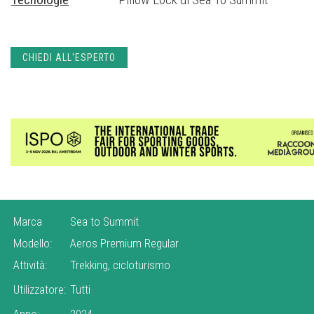
CHIEDI ALL'ESPERTO
Marca
Sea to Summit
Modello:
Aeros Premium Regular
Attività:
Trekking, cicloturismo
Utilizzatore:
Tutti
Anno:
2024