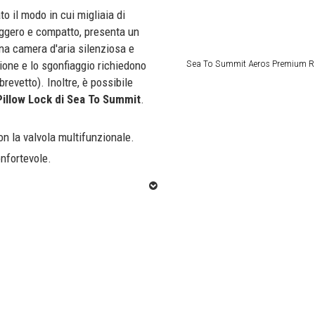
o il modo in cui migliaia di
eggero e compatto, presenta un
a camera d'aria silenziosa e
Sea To Summit Aeros Premium R
zione e lo sgonfiaggio richiedono
brevetto). Inoltre, è possibile
illow Lock di Sea To Summit
.
on la valvola multifunzionale.
nfortevole.
le sia che tu stia dormendo
ra d'aria in TPU aumenta il