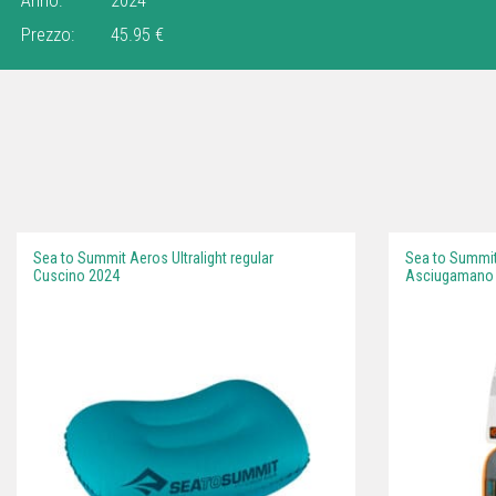
Prezzo:
45.95 €
Sea to Summit Aeros Ultralight regular
Sea to Summit
Cuscino 2024
Asciugamano i