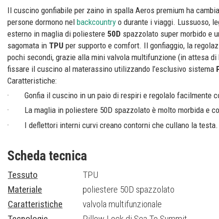
Il cuscino gonfiabile per zaino in spalla Aeros premium ha cambiat
persone dormono nel
backcountry
o durante i viaggi. Lussuoso, l
esterno in maglia di poliestere
50D
spazzolato super morbido e un
sagomata in
TPU
per supporto e comfort. Il gonfiaggio, la regola
pochi secondi, grazie alla mini valvola multifunzione (in attesa di 
fissare il cuscino al materassino utilizzando l’esclusivo sistema
P
Caratteristiche:
· Gonfia il cuscino in un paio di respiri e regolalo facilmente c
· La maglia in poliestere 50D spazzolato è molto morbida e co
· I deflettori interni curvi creano contorni che cullano la testa.
· Il bordo inferiore smerlato centra il cuscino intorno alle spal
sulla schiena, sul fianco o in posizione eretta su una sedia.
Scheda tecnica
· L'imbottitura sintetica tra la superficie di contatto e la came
Tessuto
TPU
flusso d'aria per un maggiore comfort.
Materiale
poliestere 50D spazzolato
Caratteristiche
valvola multifunzionale
Tecnologie
Pillow Lock di Sea To Summit