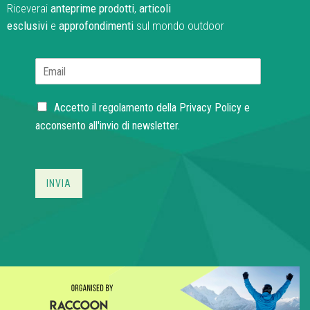
Riceverai
anteprime prodotti
,
articoli
esclusivi
e
approfondimenti
sul mondo outdoor
E
m
a
C
i
Accetto il regolamento della
Privacy Policy
e
h
l
acconsento all'invio di newsletter.
e
*
c
k
b
INVIA
o
x
e
s
*