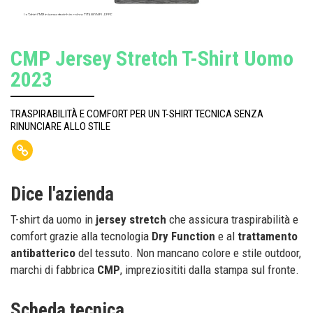
La T-shirt CMP in jersey stretch in colore TITANIO MEL.-REEF
CMP Jersey Stretch T-Shirt Uomo
2023
TRASPIRABILITÀ E COMFORT PER UN T-SHIRT TECNICA SENZA
RINUNCIARE ALLO STILE
Dice l'azienda
T-shirt da uomo in
jersey stretch
che assicura traspirabilità e
comfort grazie alla tecnologia
Dry Function
e al
trattamento
antibatterico
del tessuto. Non mancano colore e stile outdoor,
marchi di fabbrica
CMP
, impreziosititi dalla stampa sul fronte.
Scheda tecnica