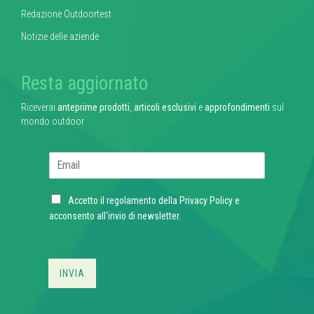
Redazione Outdoortest
Notizie delle aziende
Resta aggiornato
Riceverai
anteprime prodotti
,
articoli esclusivi
e
approfondimenti
sul
mondo outdoor
E
m
a
C
i
Accetto il regolamento della
Privacy Policy
e
h
l
acconsento all'invio di newsletter.
e
*
c
k
b
INVIA
o
x
e