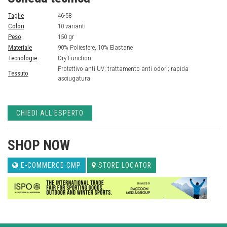
Taglie
46-58
Colori
10 varianti
Peso
150 gr
Materiale
90% Poliestere, 10% Elastane
Tecnologie
Dry Function
Protettivo anti UV; trattamento anti odori; rapida
Tessuto
asciugatura
CHIEDI ALL'ESPERTO
SHOP NOW
E-COMMERCE CMP
STORE LOCATOR