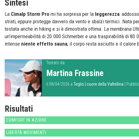
Sintesi
La
Cimalp Storm Pro
mi ha sorpresa per la
leggerezza
: addoss
strati, eppure protegge davvero da vento e sbalzi termici. Nata per t
testata anche in hiking e si è dimostrata ottima. La membrana Ult
un’impermeabilità di 20.000 Schmerber e una traspirabilità di 80.
intense
niente effetto sauna
, il corpo resta asciutto e il calore
Testato da:
Martina Frassine
il 08/04/2026 a
Teglio | cuore della Valtellina
| Pubbli
Risultati
COMFORT IN AZIONE
LIBERTÀ MOVIMENTI