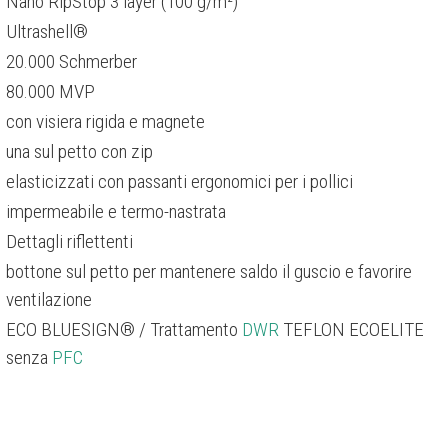
Nano RipStop 3 layer (100 g/m²)
Ultrashell®
20.000 Schmerber
80.000 MVP
con visiera rigida e magnete
una sul petto con zip
elasticizzati con passanti ergonomici per i pollici
impermeabile e termo-nastrata
Dettagli riflettenti
bottone sul petto per mantenere saldo il guscio e favorire
ventilazione
ECO BLUESIGN® / Trattamento
DWR
TEFLON ECOELITE
senza
PFC