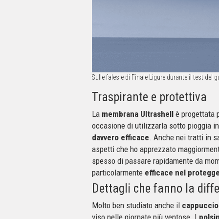
Sulle falesie di Finale Ligure durante il test d
Traspirante e protettiva
La
membrana Ultrashell
è progettata p
occasione di utilizzarla sotto pioggia 
davvero efficace
. Anche nei tratti in 
aspetti che ho apprezzato maggiormente 
spesso di passare rapidamente da moment
particolarmente
efficace nel protegge
Dettagli che fanno la diff
Molto ben studiato anche il
cappuccio 
viso nelle giornate più ventose. I
polsin