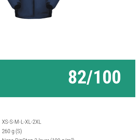
82/100
XS-S-M-L-XL-2XL
260 g (S)