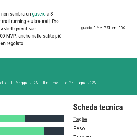
o non sembra un
guscio
a 3
rail running e ultra-trail, l’ho
guscio CIMALP Storm PRO
rashell garantisce
000 MVP: anche nelle salite più
 ben regolato.
cato il: 13 Maggio 2026 | Ultima modifica: 26 Giugno 2026
Scheda tecnica
Taglie
Peso