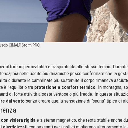
el guscio CIMALP Storm PRO
er offrire impermeabilità e traspirabilità allo stesso tempo. Durante 
intensa, ma nelle uscite più dinamiche posso confermare che la gesti
salita o durante le camminate più sostenute il corpo rimaneva asciutto
è l’equilibrio tra
protezione e comfort termico
. In montagna, so
i di forte attività a soste ventose o più fredde. In queste situazion
re dal vento
senza creare quella sensazione di “sauna” tipica di al
erenza
con visiera rigida
e sistema magnetico, che resta stabile anche du
i elasticizzati
con passanti per i pollici migliorano ulteriormente la 