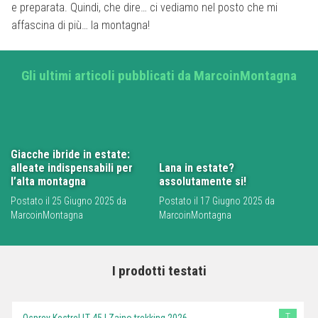
e preparata. Quindi, che dire… ci vediamo nel posto che mi
affascina di più… la montagna!
Gli ultimi articoli pubblicati da MarcoinMontagna
Giacche ibride in estate:
alleate indispensabili per
Lana in estate?
l’alta montagna
assolutamente si!
Postato il 25 Giugno 2025 da
Postato il 17 Giugno 2025 da
MarcoinMontagna
MarcoinMontagna
I prodotti testati
T
Osprey Kestrel LT 45 | Zaino trekking 2026