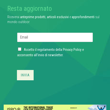
Resta aggiornato
Riceverai
anteprime prodotti
,
articoli esclusivi
e
approfondimenti
sul
mondo outdoor
E
m
a
C
i
Accetto il regolamento della
Privacy Policy
e
h
l
acconsento all'invio di newsletter.
e
*
c
k
b
INVIA
o
x
e
s
*