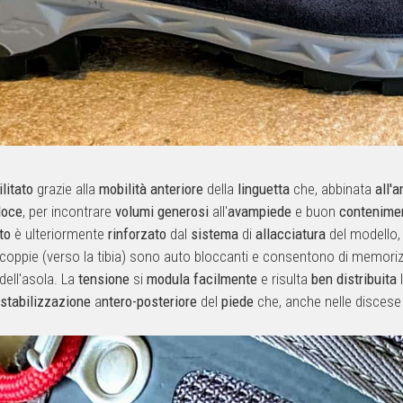
ilitato
grazie alla
mobilità
anteriore
della
linguetta
che, abbinata
all'
loce
, per incontrare
volumi
generosi
all'
avampiede
e buon
contenime
to
è ulteriormente
rinforzato
dal
sistema
di
allacciatura
del modello,
re coppie (verso la tibia) sono auto bloccanti e consentono di memoriz
ell'asola. La
tensione
si
modula
facilmente
e risulta
ben
distribuita
l
stabilizzazione
a
ntero-posteriore
del
piede
che, anche nelle discese 