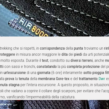
ekking che si rispetti, in
corrispondenza
della
punta
troviamo un
rin
roteggere
in misura ancor maggiore le
dita
dei
piedi
da urti potenzia
 molto esposta. Durante il
test
, condotto su
diversi
terreni
, anche
mo
tti
con sassi e tronchi,
constatando
la più
completa
protezione
del p
 in
un'escursione
di una
giornata
(6 ore) interamente
sotto
pioggia
fit
alla
prova
la
tenuta
della
membrana
Gore-tex
e del
trattamento
Dwr
es
enuta
stagna
per l'intera escursione. A questo proposito, in situazioni
bili che vadano a coprire il collare degli scarponi, per evitare che l'a
terno, vanificando l'impermeabilità della calzatura.