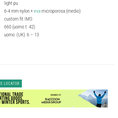
light pu
6-4 mm nylon +
eva
microporosa (medio)
custom fit IMS
660 (uomo t. 42)
uomo: (UK): 6 – 13
RE LOCATOR