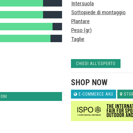
Intersuola
Sottopiede di montaggio
Plantare
Peso (gr)
Taglie
CHIEDI ALL'ESPERTO
,
SHOP NOW
E-COMMERCE AKU
STO
IONI