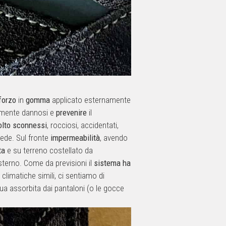
forzo
in
gomma
applicato esternamente
lmente dannosi e
prevenire
il
lto
sconnessi
, rocciosi, accidentati,
iede. Sul fronte
impermeabilità
, avendo
ta
e su terreno costellato da
terno. Come da previsioni il
sistema
ha
 climatiche simili, ci sentiamo di
cqua assorbita dai pantaloni (o le gocce