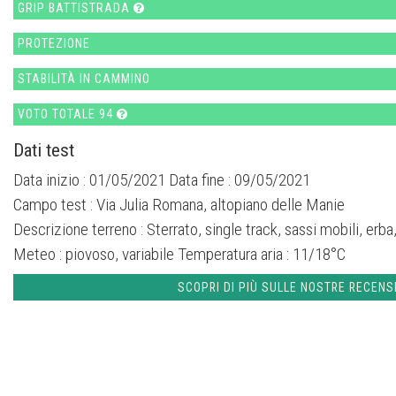
GRIP BATTISTRADA
PROTEZIONE
STABILITÀ IN CAMMINO
VOTO TOTALE 94
Dati test
Data inizio : 01/05/2021 Data fine : 09/05/2021
Campo test :
Via Julia Romana, altopiano delle Manie
Descrizione terreno :
Sterrato, single track, sassi mobili, erba
Meteo :
piovoso, variabile
Temperatura aria :
11/18°C
SCOPRI DI PIÙ SULLE NOSTRE RECENS