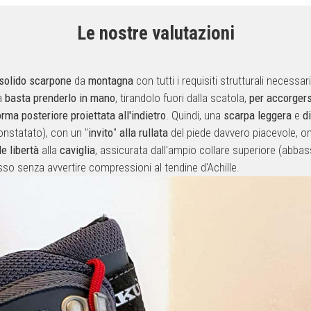
Le nostre valutazioni
solido
scarpone
da
montagna
con tutti i requisiti strutturali necess
Ma
basta
prenderlo
in
mano
, tirandolo fuori dalla scatola,
per
accorgers
orma posteriore proiettata all'indietro
. Quindi, una
scarpa
leggera
e
d
nstatato), con un "
invito
"
alla
rullata
del piede davvero piacevole, o
de
libertà
alla
caviglia
, assicurata dall'ampio collare superiore (abb
asso senza avvertire compressioni al tendine d'Achille.