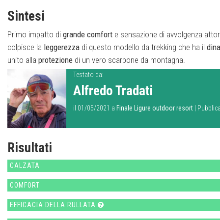
Sintesi
Primo impatto di
grande
comfort
e sensazione di avvolgenza attorno
colpisce la
leggerezza
di questo modello da trekking che ha il
din
unito alla
protezione
di un vero scarpone da montagna.
Testato da:
Alfredo Tradati
il 01/05/2021 a
Finale Ligure outdoor resort
| Pubblic
Risultati
CALZATA
COMFORT
EFFICACIA DELLA RULLATA