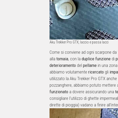
Aku Trekker Pro GTX, laccio e passa lacci
Come si conviene ad ogni scarpone da tr
alla
tomaia
, con la
duplice
funzione
di
p
deterioramento
del
pellame
in una zona
abbiamo volutamente
ricercato
gli
impa
utilizzato la Aku Trekker Pro GTX anche
pozzanghere, abbiamo potuto mettere 
funzionato
a dovere assicurando una
t
consigliare l'utilizzo di ghette impermea
dirette di pioggia) vadano a finire all'in