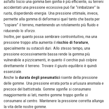
asfalto liscio una gomma ben gonfia è più efficiente, su terreni
accidentati una pressione eccessiva può far “rimbalzare” la
ruota, disperdendo energia. Una pressione ottimale, invece,
permette alla gomma di deformarsi quel tanto che basta per
“copiare” il terreno, mantenendo un rotolamento più fluido e
riducendo lo sforzo.
Inoltre, per quanto possa sembrare controintuitivo, ma una
pressione troppo alta aumenta il
rischio di forature
,
specialmente su ostacoli duri. Allo stesso tempo, una
pressione eccessivamente bassa rende la gomma più
vulnerabile a pizzicamenti, in quanto il cerchio può colpire
direttamente il terreno. Trovare il giusto equilibrio è quindi
essenziale.
Anche la
durata degli pneumatici
risente della pressione
delle gomme. Una pressione errata porta a un’usura anomala e
precoce del battistrada. Gomme sgonfie si consumano
maggiormente ai lati, mentre gomme troppo gonfie si
consumano al centro. Mantenere la pressione corretta allunga
la vita delle nostre gomme.