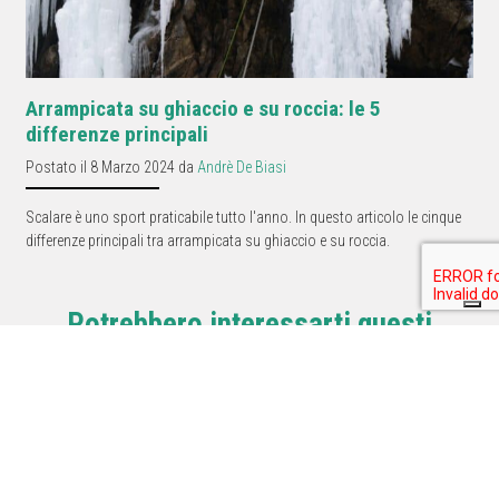
Arrampicata su ghiaccio e su roccia: le 5
differenze principali
Postato il 8 Marzo 2024 da
Andrè De Biasi
Scalare è uno sport praticabile tutto l'anno. In questo articolo le cinque
differenze principali tra arrampicata su ghiaccio e su roccia.
Potrebbero interessarti questi
prodotti.
T
Kayland Phoenix GTX |
La Sportiva Skwama Lite
Scarpone semi-
| Scarpetta arrampicata
ramponabile 2026
2026