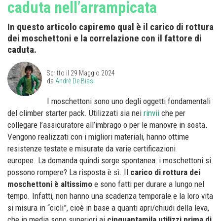
caduta nell’arrampicata
In questo articolo capiremo qual è il carico di rottura
dei moschettoni e la correlazione con il fattore di
caduta.
Scritto il
29 Maggio 2024
da
Andrè De Biasi
I moschettoni sono uno degli oggetti fondamentali
del climber starter pack. Utilizzati sia nei
rinvii
che per
collegare l’assicuratore all’imbrago o per le manovre in sosta.
Vengono realizzati con i migliori materiali, hanno ottime
resistenze testate e misurate da varie certificazioni
europee.
La domanda quindi sorge spontanea: i moschettoni si
possono rompere? La risposta è sì. Il
carico di rottura dei
moschettoni
è altissimo
e sono fatti per durare a lungo nel
tempo. Infatti, non hanno una scadenza temporale e la loro vita
si misura in “cicli”, cioè in base a quanti apri/chiudi della leva,
che in media sono superiori ai
cinquantamila utilizzi prima di