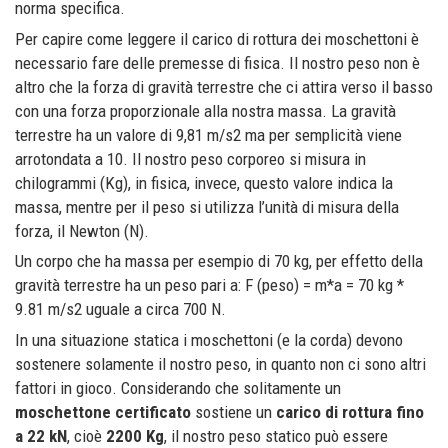
norma specifica.
Per capire come leggere il carico di rottura dei moschettoni è
necessario fare delle premesse di fisica. Il nostro peso non è
altro che la forza di gravità terrestre che ci attira verso il basso
con una forza proporzionale alla nostra massa. La gravità
terrestre ha un valore di 9,81 m/s2 ma per semplicità viene
arrotondata a 10. Il nostro peso corporeo si misura in
chilogrammi (Kg), in fisica, invece, questo valore indica la
massa, mentre per il peso si utilizza l’unità di misura della
forza, il Newton (N).
Un corpo che ha massa per esempio di 70 kg, per effetto della
gravità terrestre ha un peso pari a: F (peso) = m*a = 70 kg *
9.81 m/s2 uguale a circa 700 N.
In una situazione statica i moschettoni (e la corda) devono
sostenere solamente il nostro peso, in quanto non ci sono altri
fattori in gioco. Considerando che solitamente un
moschettone certificato
sostiene un
carico di rottura fino
a 22 kN
, cioè
2200 Kg
, il nostro peso statico può essere