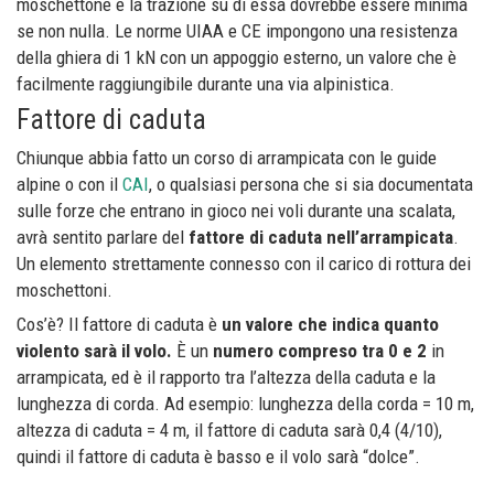
moschettone e la trazione su di essa dovrebbe essere minima
se non nulla. Le norme UIAA e CE impongono una resistenza
della ghiera di 1 kN con un appoggio esterno, un valore che è
facilmente raggiungibile durante una via alpinistica.
Fattore di caduta
Chiunque abbia fatto un corso di arrampicata con le guide
alpine o con il
CAI
, o qualsiasi persona che si sia documentata
sulle forze che entrano in gioco nei voli durante una scalata,
avrà sentito parlare del
fattore di caduta nell’arrampicata
.
Un elemento strettamente connesso con il carico di rottura dei
moschettoni.
Cos’è? Il fattore di caduta è
un valore che indica quanto
violento sarà il volo.
È un
numero compreso tra 0 e 2
in
arrampicata, ed è il rapporto tra l’altezza della caduta e la
lunghezza di corda. Ad esempio: lunghezza della corda = 10 m,
altezza di caduta = 4 m, il fattore di caduta sarà 0,4 (4/10),
quindi il fattore di caduta è basso e il volo sarà “dolce”.