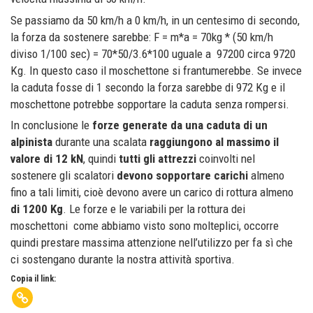
Se passiamo da 50 km/h a 0 km/h, in un centesimo di secondo,
la forza da sostenere sarebbe: F = m*a = 70kg * (50 km/h
diviso 1/100 sec) = 70*50/3.6*100 uguale a
97200 circa 9720
Kg. In questo caso il moschettone si frantumerebbe. Se invece
la caduta fosse di 1 secondo la forza sarebbe di 972 Kg e il
moschettone potrebbe sopportare la caduta senza rompersi.
In conclusione le
forze generate da una caduta di un
alpinista
durante una scalata
raggiungono al massimo il
valore di 12 kN
, quindi
tutti gli attrezzi
coinvolti nel
sostenere gli scalatori
devono sopportare carichi
almeno
fino a tali limiti, cioè devono avere un carico di rottura almeno
di 1200 Kg
. Le forze e le variabili per la rottura dei
moschettoni
come abbiamo visto sono molteplici, occorre
quindi prestare massima attenzione nell’utilizzo per fa sì che
ci sostengano durante la nostra attività sportiva.
Copia il link: