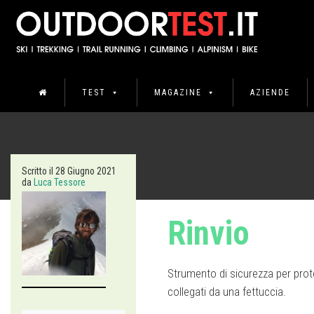
TEST
MAGAZINE
AZIENDE
Scritto il
28 Giugno 2021
da
Luca Tessore
Rinvio
Strumento di sicurezza per prot
collegati da una fettuccia.