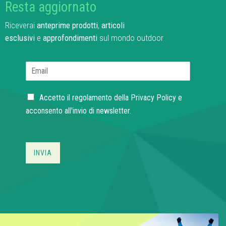
Resta aggiornato
Riceverai
anteprime prodotti
,
articoli
esclusivi
e
approfondimenti
sul mondo outdoor
E
m
a
C
i
Accetto il regolamento della
Privacy Policy
e
h
l
acconsento all'invio di newsletter.
e
*
c
k
b
INVIA
o
x
e
s
*