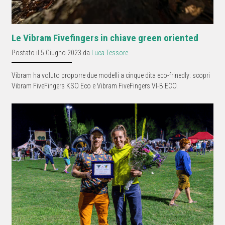
Le Vibram Fivefingers in chiave green oriented
Postato il 5 Giugno 2023 da
Luca Tessore
Vibram ha voluto proporre due modelli a cinque dita eco-frinedly: scopri
Vibram FiveFingers KSO Eco e Vibram FiveFingers VI-B ECO.