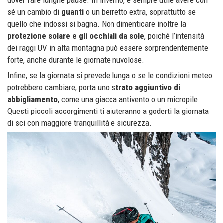
dover fare lunghe pause. In inverno, è sempre utile avere con
sé un cambio di
guanti
o un berretto extra, soprattutto se
quello che indossi si bagna. Non dimenticare inoltre la
protezione solare e gli occhiali da sole
, poiché l’intensità
dei raggi UV in alta montagna può essere sorprendentemente
forte, anche durante le giornate nuvolose.
Infine, se la giornata si prevede lunga o se le condizioni meteo
potrebbero cambiare, porta uno s
trato aggiuntivo di
abbigliamento
, come una giacca antivento o un micropile.
Questi piccoli accorgimenti ti aiuteranno a goderti la giornata
di sci con maggiore tranquillità e sicurezza.