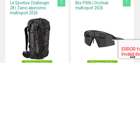
T
T
La Sportiva Challenger
Bliz P006 | Occhiali
28 | Zaino alpinismo
multisport 2026
multisport 2026
Testato a Teglio
Testato a Teglio
LYOFOOD Apple &
LYOFOOD Chicken Tikka
Cinnamon Porridge |
Masala | Pasto
Colazione liofilizzata
liofilizzato per l'outdoor
biologica