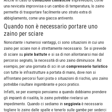
Anche in caso di
condizioni climatiche
imprevedibili, come
una nevicata improvvisa o un cambio di temperatura, lo zaino
permette di trasportare facilmente uno strato extra di
abbigliamento, come una giacca antivento.
Quando non è necessario portare uno
zaino per sciare
Nonostante i numerosi vantaggi, ci sono situazioni in cui uno
zaino per sciare non è strettamente necessario. Se si prevede
di sciare su
piste battute
e si sa di non allontanarsi mai dal
percorso segnato, la necessità di uno zaino diminuisce. Ad
esempio, per una giornata di sci in un
comprensorio turistico
con tutte le infrastrutture a portata di mano, dove non si
affrontano percorsi fuori pista o situazioni di rischio, uno zaino
potrebbe risultare ingombrante e poco pratico.
Infatti, se per esempio pensiamo a quando dobbiamo prendere
gli impianti di risalita, lo zaino potrebbe rivelarsi un
impedimento. Quando ci sediamo in
seggiovia
è necessario
togliere lo zaino dalle spalle e tenerlo sulle gambe per sederci