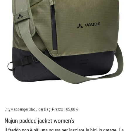
CityMessenger Shoulder Bag_Prezzo 105,00 €
Najun padded jacket women’s
Il freddo non è più una scusa per lasciare la bici in garage. La