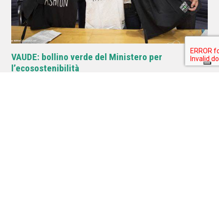
VAUDE: bollino verde del Ministero per
l’ecosostenibilità
Postato il 18 Settembre 2019 da
Alice Dell'Omo
Dalla Germania un nuovo concetto per identificare i prodotti tessili che
rispettano linee guida sociali ed eco-sostenibili: il bollino verde
Outdoortest.it è una guida all’acquisto di attrezzatura sportiva per
l’outdoor che nasce dall’esperienza di professionisti del mondo dello
sport.