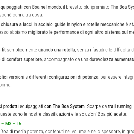
 equipaggiati con Boa nel mondo
, il brevetto pluripremiato
The
Boa Sy
soché ogni altra cosa.
i
chiusura a lacci in acciaio
,
guide in nylon e rotelle meccaniche
è st
rocesso abbiamo
migliorato le performance
di ogni altro sistema sul m
 fit
semplicemente
girando una rotella
, senza i fastidi e le difficoltà 
lo di comfort superiore
, accompagnato da una
durevolezza aumentat
lici
versioni
e
differenti configurazioni di potenza
, per essere integr
prima.
i
prodotti
equipaggiati
con
The
Boa System
. Scarpe da
trail
running
,
Queste sono le nostre classificazioni e le soluzioni Boa più adatte:
i – M3 – L6
i Boa di media potenza, contenuti nel volume e nello spessore, in gra