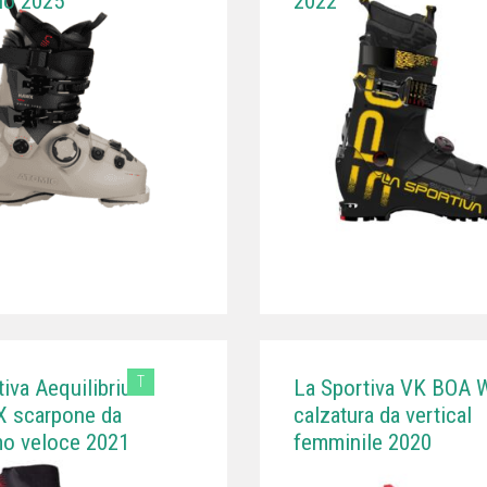
ino 2025
2022
T
tiva Aequilibrium
La Sportiva VK BOA 
 scarpone da
calzatura da vertical
mo veloce 2021
femminile 2020