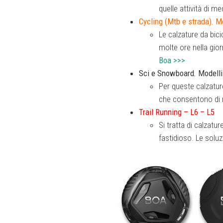
quelle attività di m
Cycling (Mtb e strada). M
Le calzature da bici
molte ore nella gior
Boa >>>
Sci e Snowboard. Modell
Per queste calzatur
che consentono di m
Trail Running – L6 – L5
Si tratta di calzat
fastidioso. Le solu