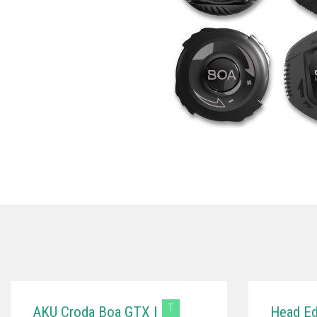
T
AKU Croda Boa GTX |
Head E