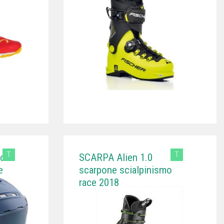
T
T
ci
SCARPA Alien 1.0
e
scarpone scialpinismo
race 2018