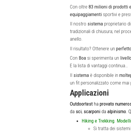
Con oltre
83 milioni di prodotti
equipaggiamenti
sportivi e pres
Il nostro
sistema
proprietario d
tradizionali di chiusura; nel p
anello.
Il risultato? Ottenere un
perfetto
Con
Boa
si sperimenta un
livel
E la lista di vantaggi continua…
Il
sistema
è disponibile in
moltep
un fit personalizzato come mai 
Applicazioni
Outdoortest
ha
provato
numeros
da
sci
,
scarponi
da
alpinismo
. 
Hiking e Trekking. Modell
Si tratta dei sistem