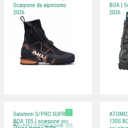
Scarpone da alpinismo
BOA | S
2026
2026
T
Salomon S/PRO SUPRA
ATOMI
BOA 105 | scarpone sci
130S BO