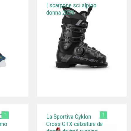
| scarpone sci alpino
donna 2025
T
T
 CR
La Sportiva Cyklon
smo
Cross GTX calzatura da