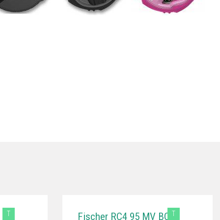
T
T
Fischer RC4 95 MV BOA