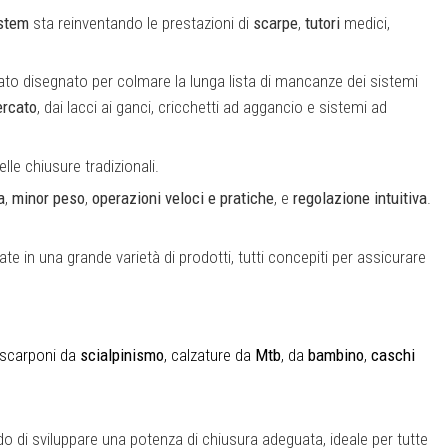
stem
sta reinventando le prestazioni di
scarpe
,
tutori
medici,
ato disegnato per colmare la lunga lista di mancanze dei sistemi
ercato
, dai lacci ai ganci, cricchetti ad aggancio e sistemi ad
delle chiusure tradizionali.
a
,
minor peso
,
operazioni veloci e pratiche
, e
regolazione intuitiva
.
ate in una grande varietà di prodotti, tutti concepiti per assicurare
 scarponi da
scialpinismo
, calzature da
Mtb
, da
bambino
,
caschi
do di sviluppare una potenza di chiusura adeguata, ideale per tutte