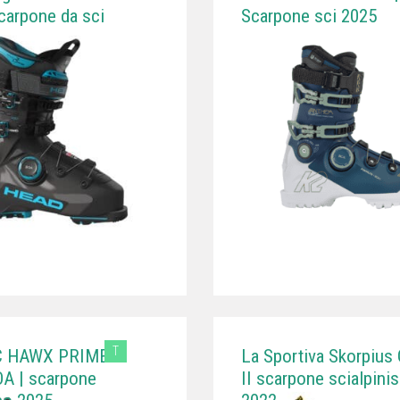
carpone da sci
Scarpone sci 2025
T
C HAWX PRIME
La Sportiva Skorpius
A | scarpone
II scarpone scialpini