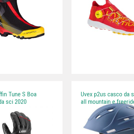
ffin Tune S Boa
Uvex p2us casco da s
da sci 2020
all mountain e freerid