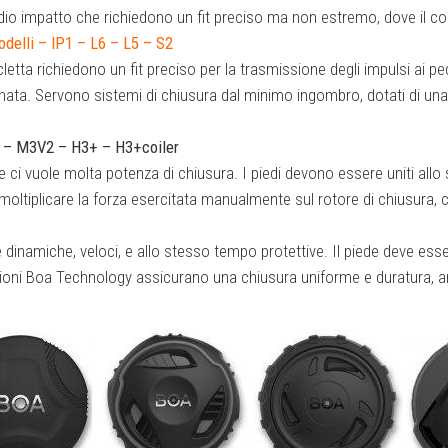
edio impatto che richiedono un fit preciso ma non estremo, dove il co
odelli – IP1 – L6 – L5 – S2
cletta richiedono un fit preciso per la trasmissione degli impulsi ai 
nata. Servono sistemi di chiusura dal minimo ingombro, dotati di una 
i – M3V2 – H3+ – H3+coiler
e ci vuole molta potenza di chiusura. I piedi devono essere uniti all
oltiplicare la forza esercitata manualmente sul rotore di chiusura,
ure dinamiche, veloci, e allo stesso tempo protettive. Il piede deve e
zioni Boa Technology assicurano una chiusura uniforme e duratura, a