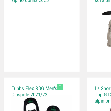
alpino donna 2025
sci alp
T
Tubbs Flex RDG Men's
La Spor
Ciaspole 2021/22
Top GTX
alpinis