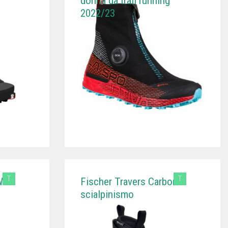
donna da trail running
2022/23
T
T
W
Fischer Travers Carbon
scialpinismo