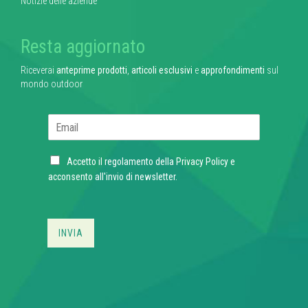
Notizie delle aziende
Resta aggiornato
Riceverai
anteprime prodotti
,
articoli esclusivi
e
approfondimenti
sul
mondo outdoor
E
m
a
C
i
Accetto il regolamento della
Privacy Policy
e
h
l
acconsento all'invio di newsletter.
e
*
c
k
b
INVIA
o
x
e
s
*