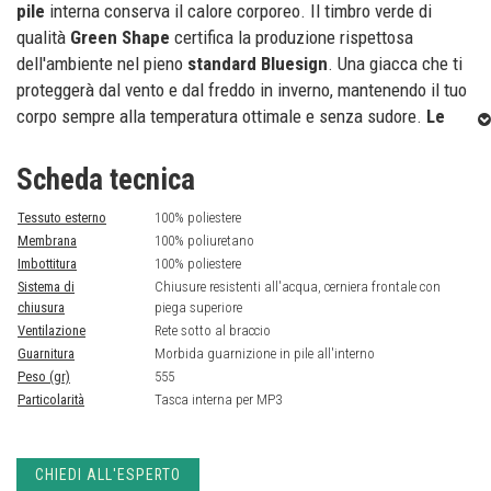
pile
interna conserva il calore corporeo. Il timbro verde di
qualità
Green Shape
certifica la produzione rispettosa
dell'ambiente nel pieno
standard Bluesign
. Una giacca che ti
proteggerà dal vento e dal freddo in inverno, mantenendo il tuo
corpo sempre alla temperatura ottimale e senza sudore.
Le
sue caratteristiche sono :
Maniche articolate, bordo nella
parte posteriore, morbida guarnizione in pile all'interno,1 tasca
Scheda tecnica
sul petto con cerniera.
Tessuto esterno
100% poliestere
Green Shape
Membrana
100% poliuretano
Green Shape è il
marchio di qualità di Vaude
per i prodotti
Imbottitura
100% poliestere
che si realizzano in maniera rispettosa dell'ambiente. I criteri
Sistema di
Chiusure resistenti all'acqua, cerniera frontale con
sono rigorosi: solo i prodotti che contengono almeno un
90% di
chiusura
piega superiore
Ventilazione
Rete sotto al braccio
cotone organico
,
materiali riciclati o fibre di legno Tencel
Guarnitura
Morbida guarnizione in pile all'interno
o sono stati tinti con il processo eColour di Vaude o sono
Peso (gr)
555
conformi allo standard ambientale Bluesign,
il più esigente
Particolarità
Tasca interna per MP3
a livello mondiale, possono avere il marchio di qualità Green
Shape.
Bluesign product
CHIEDI ALL'ESPERTO