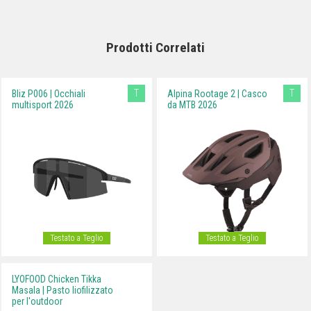
tessuto.
RC Race Cut
Taglio sportivo
appositamente progettato per
adeguarsi alla
Prodotti Correlati
posizione di pedalata
sia in strada che in montagna.
T
T
Bliz P006 | Occhiali
Alpina Rootage 2 | Casco
multisport 2026
da MTB 2026
Testato a Teglio
Testato a Teglio
LYOFOOD Chicken Tikka
Masala | Pasto liofilizzato
per l'outdoor