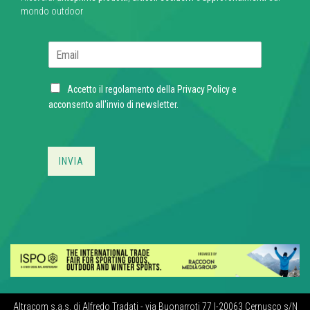
mondo outdoor
E
m
a
C
i
Accetto il regolamento della
Privacy Policy
e
h
l
acconsento all'invio di newsletter.
e
*
c
k
b
INVIA
o
x
e
s
*
Altracom s.a.s. di Alfredo Tradati - via Buonarroti 77 I-20063 Cernusco s/N