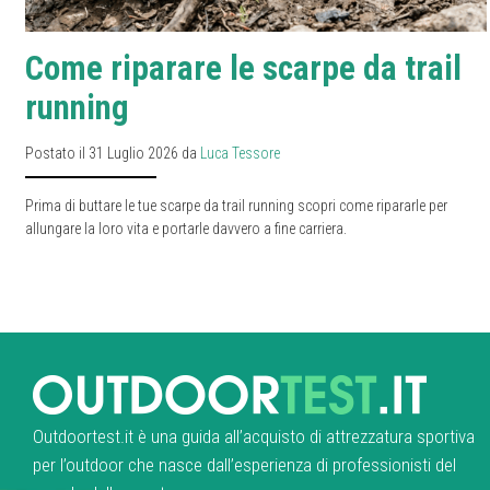
Come riparare le scarpe da trail
running
Postato il 31 Luglio 2026 da
Luca Tessore
Prima di buttare le tue scarpe da trail running scopri come ripararle per
allungare la loro vita e portarle davvero a fine carriera.
Outdoortest.it è una guida all’acquisto di attrezzatura sportiva
per l’outdoor che nasce dall’esperienza di professionisti del