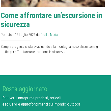
Come affrontare un’escursione in
sicurezza
Postato il 15 Luglio 2026 da
Cecilia Mariani
Sempre più gente si sta avvicinando alla montagna: ecco alcuni consigli
pratici per affrontare un’escursione in sicurezza.
Resta aggiornato
Riceverai
anteprime prodotti
,
articoli
esclusivi
e
approfondimenti
sul mondo outdoor