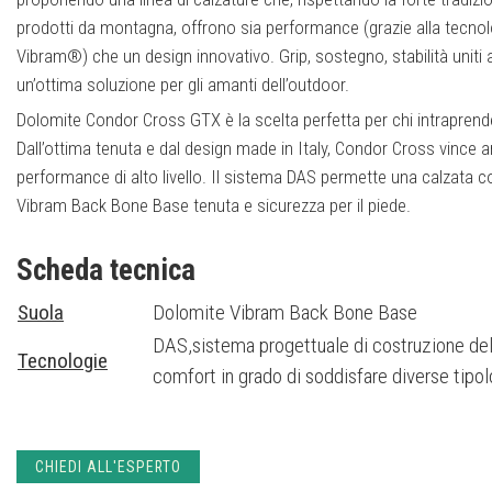
prodotti da montagna, offrono sia performance (grazie alla tecnol
Vibram®) che un design innovativo. Grip, sostegno, stabilità uniti a 
un’ottima soluzione per gli amanti dell’outdoor.
Dolomite Condor Cross GTX è la scelta perfetta per chi intrapren
Dall’ottima tenuta e dal design made in Italy, Condor Cross vince 
performance di alto livello. Il sistema DAS permette una calzata c
Vibram Back Bone Base tenuta e sicurezza per il piede.
Scheda tecnica
Suola
Dolomite Vibram Back Bone Base
DAS,sistema progettuale di costruzione del
Tecnologie
comfort in grado di soddisfare diverse tipol
CHIEDI ALL'ESPERTO