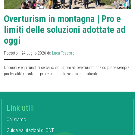
Overturism in montagna | Pro e
limiti delle soluzioni adottate ad
oggi
Postato il 24 Luglio 2026 da
Luca Tessore
Comuni e enti turistici cercano soluzioni all'overturism che colpisce sempre
più località montane: pro e limiti delle soluzioni praticate.
Link utili
Chi siamo
Guida valutazioni di ODT