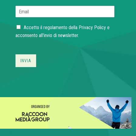
E
m
a
C
i
Accetto il regolamento della
Privacy Policy
e
h
l
acconsento all'invio di newsletter.
e
*
c
k
b
INVIA
o
x
e
s
*