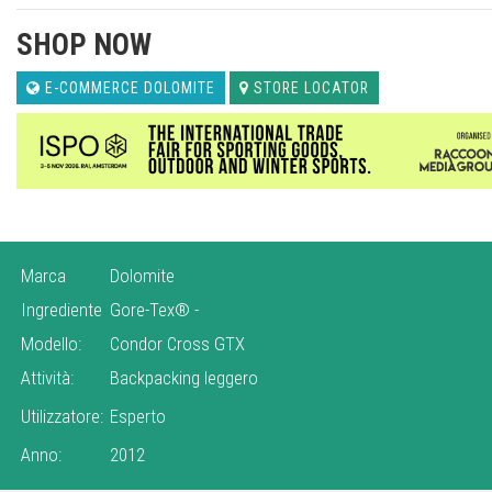
SHOP NOW
E-COMMERCE DOLOMITE
STORE LOCATOR
Marca
Dolomite
Ingrediente
Gore-Tex®
-
Modello:
Condor Cross GTX
Attività:
Backpacking leggero
Utilizzatore:
Esperto
Anno:
2012