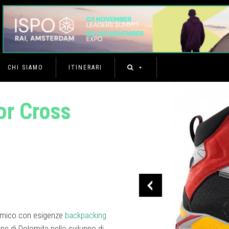
CHI SIAMO
ITINERARI
or Cross
namico con esigenze
backpacking
ne di Dolomite nello sviluppo di