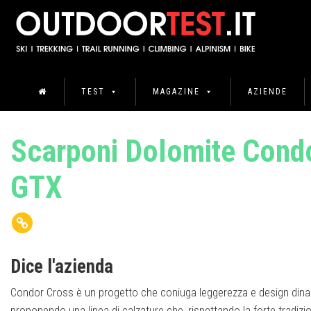
TEST
MAGAZINE
AZIENDE
Scarponi Dolomite Cond
GTX
Dice l'azienda
Condor Cross è un progetto che coniuga leggerezza e design di
proponendo una linea di calzature che, rispettando la forte tradizio