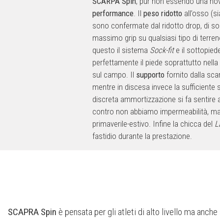
SCARPA Spin
, pur non essendo una nov
performance
. Il
peso ridotto
all’osso (s
sono confermate dal ridotto drop, di so
massimo grip su qualsiasi tipo di terren
questo il sistema
Sock-fit
e il sottopied
perfettamente il piede soprattutto nell
sul campo. Il
supporto
fornito dalla sc
mentre in discesa invece la sufficiente 
discreta ammortizzazione si fa sentire a
contro non abbiamo impermeabilità, ma
primaverile-estivo. Infine la chicca del
L
fastidio durante la prestazione.
SCAPRA Spin
è pensata per gli atleti di alto livello ma anc