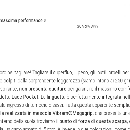
massima performance
e
SCARPA SPin
ine: tagliare! Tagliare il superfluo, il peso, gli inutili orpelli pe
 colpiti dalla sorprendente leggerezza (siamo intono ai 250 gr 
aspirante,
non presenta cuciture
per garantire il massimo comfor
ddetta
Lace Pocket
. La
linguetta
è perfettamente
integrata nel
ale ingresso di terriccio e sassi. Tutta questa apparente semplic
la
realizzata in mescola Vibram®Megagrip
, che presenta un
’interno della suola troviamo il
punto di forza di questa scarpa
,
ada, un carro armato di 5 mm, è invece in due colorazioni, come du