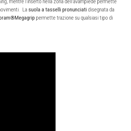
ing, mentre l’inserto nella zona dell’avampiede permette
 movimenti. La
suola a tasselli pronunciati
disegnata da
bram®Megagrip
permette trazione su qualsiasi tipo di