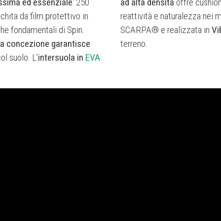
ssima ed essenziale
: 250
ad alta densità
offre cushion
chita da film protettivo in
reattività e naturalezza nei
che fondamentali di Spin.
SCARPA® e realizzata in
Vi
a concezione garantisce
terreno.
col suolo. L’
intersuola in
EVA