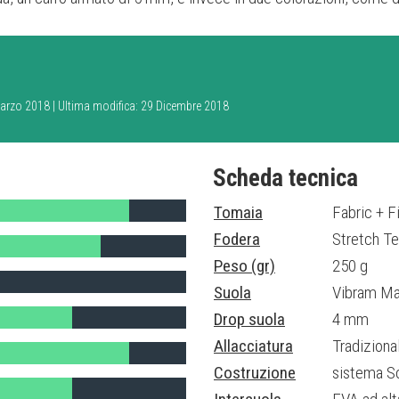
 Marzo 2018 | Ultima modifica: 29 Dicembre 2018
Scheda tecnica
Tomaia
Fabric + F
Fodera
Stretch Te
Peso (gr)
250 g
Suola
Vibram Ma
Drop suola
4 mm
Allacciatura
Tradizional
Costruzione
sistema So