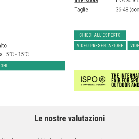
Intersuola
EVA ad alt
Taglie
36-48 (co
CHIEDI ALL'ESPERTO
alto
VIDEO PRESENTAZIONE
VID
a :
5°C - 15°C
IONI
Le nostre valutazioni