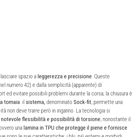
r lasciare spazio a
leggerezza e precisione
. Queste
nel numero 42) e dalla semplicità (apparente) di
t ed evitare possibili problemi durante la corsa; la chiusura è
la tomaia
: il
sistema,
denominato
Sock-fit
, permette una
ità non deve trarre però in inganno. La tecnologia si
a
notevole flessibilità e possibilità di torsione
, nonostante il
 ovvero una
lamina in TPU che protegge il piene e fornisce
e sono le sue caratteristiche: i blu, più esterni e morbidi,