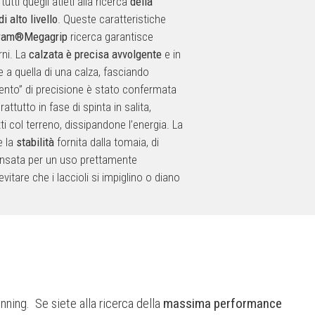
tutti quegli atleti alla ricerca
della
di alto livello
. Queste caratteristiche
bram®Megagrip
ricerca garantisce
rni. La
calzata è precisa avvolgente
e in
 a quella di una calza, fasciando
mento” di precisione è stato confermata
attutto in fase di spinta in salita,
i col terreno, dissipandone l’energia. La
 la
stabilità
fornita dalla tomaia, di
nsata per un uso prettamente
tare che i laccioli si impiglino o diano
nning. Se siete alla ricerca della
massima performance