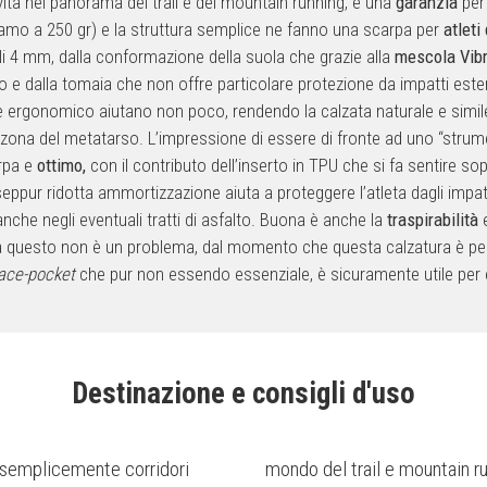
ità nel panorama del trail e del mountain running, è una
garanzia
per 
iamo a 250 gr) e la struttura semplice ne fanno una scarpa per
atleti 
li 4 mm, dalla conformazione della suola che grazie alla
mescola Vi
o e dalla tomaia che non offre particolare protezione da impatti este
e ergonomico aiutano non poco, rendendo la calzata naturale e simile
a zona del metatarso. L’impressione di essere di fronte ad uno “stru
arpa e
ottimo,
con il contributo dell’inserto in TPU che si fa sentire sopr
seppur ridotta ammortizzazione aiuta a proteggere l’atleta dagli impatt
nche negli eventuali tratti di asfalto. Buona è anche la
traspirabilità
e
 questo non è un problema, dal momento che questa calzatura è pe
ace-pocket
che pur non essendo essenziale, è sicuramente utile per evi
Destinazione e consigli d'uso
he semplicemente corridori
mondo del trail e mountain ru