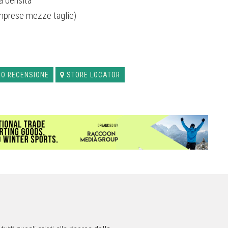
a densità
mprese mezze taglie)
EO RECENSIONE
STORE LOCATOR