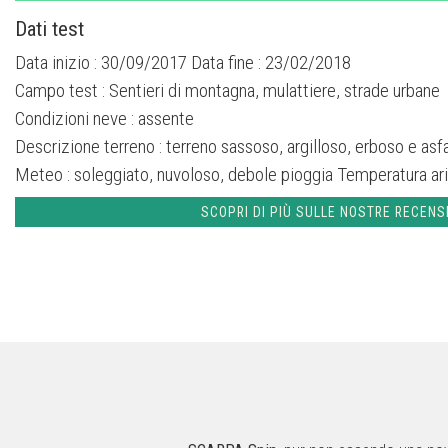
Dati test
Data inizio : 30/09/2017 Data fine : 23/02/2018
Campo test :
Sentieri di montagna, mulattiere, strade urbane
Condizioni neve :
assente
Descrizione terreno :
terreno sassoso, argilloso, erboso e asf
Meteo :
soleggiato, nuvoloso, debole pioggia
Temperatura ari
SCOPRI DI PIÙ SULLE NOSTRE RECENS