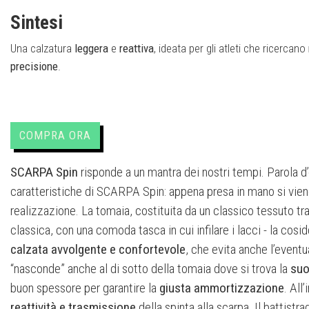
Sintesi
Una calzatura
leggera
e
reattiva
, ideata per gli atleti che ricercano
precisione
.
COMPRA ORA
SCARPA Spin
risponde a un mantra dei nostri tempi. Parola d’ord
caratteristiche di SCARPA Spin: appena presa in mano si viene
realizzazione. La tomaia, costituita da un classico tessuto tr
classica, con una comoda tasca in cui infilare i lacci - la cosi
calzata avvolgente e confortevole
, che evita anche l’eventu
“nasconde” anche al di sotto della tomaia dove si trova la
suo
buon spessore per garantire la
giusta ammortizzazione
. All
reattività e trasmissione
della spinta alla scarpa. Il battistr