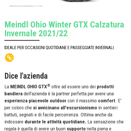
Meindl Schuhe. Foto: Kolarik Andreas. 11.11.2020
Meindl Ohio Winter GTX Calzatura
Invernale 2021/22
IDEALE PER OCCASIONI QUOTIDIANE E PASSEGGIATE INVERNALI.
Dice l'azienda
®
La
MEINDL OHIO GTX
oltre ad essere uno dei
prodotti
bandiera
dell'azienda è la partner perfetta per avere una
esperienza piacevole outdoor
con il massimo
comfort
. E'
per coloro che
si avvicinano all'escursionismo
in sentieri
battuti, segnati e di facile percorrenza. Ottima anche da
indossare
durante le attività quotidiane.
La sensazione che
regala è quella di avere un buon
supporto
nella piena e