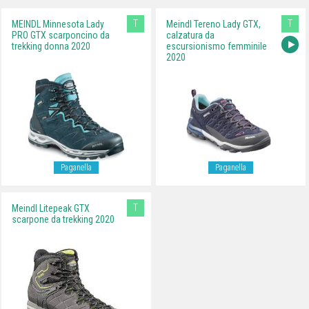
T
T
MEINDL Minnesota Lady
Meindl Tereno Lady GTX,
PRO GTX scarponcino da
calzatura da
trekking donna 2020
escursionismo femminile
2020
Paganella
Paganella
T
Meindl Litepeak GTX
scarpone da trekking 2020