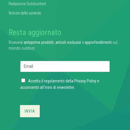
Redazione Outdoortest
Notizie delle aziende
Resta aggiornato
Riceverai
anteprime prodotti
,
articoli esclusivi
e
approfondimenti
sul
mondo outdoor
E
m
a
C
i
Accetto il regolamento della
Privacy Policy
e
h
l
acconsento all'invio di newsletter.
e
*
c
k
b
INVIA
o
x
e