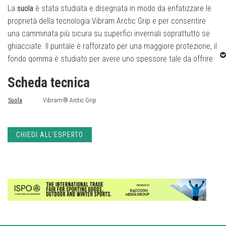
La
suola
è stata studiata e disegnata in modo da enfatizzare le
proprietà della tecnologia Vibram Arctic Grip e per consentire
una camminata più sicura su superfici invernali soprattutto se
ghiacciate. Il puntale è rafforzato per una maggiore protezione, il
fondo gomma è studiato per avere uno spessore tale da offrire
un buon equilibrio tra leggerezza e durata.
Scheda tecnica
Il
tacco
ha un disegno sottosquadra e contribuisce a migliorare
Suola
Vibram® Arctic Grip
la frenata in fase di discesa.
La
tecnologia Vibram Arctic Grip
è applicata sui tasselli disposti
CHIEDI ALL'ESPERTO
nelle aree di maggiore contatto con la superficie. Il
disegno dei
tasselli Arctic Grip
è studiato per far si che ci sia una base ampia
di contatto con le superfici di ghiaccio, in modo da incrementare
il grip (soprattutto su ghiaccio bagnato) e la stabilità della suola.
Testata sui tracciati più impegnativi, la Tibet Superwarm è la
compagna perfetta per l’inverno.