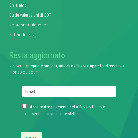
Chi siamo
Guida valutazioni di ODT
Redazione Outdoortest
Notizie delle aziende
Resta aggiornato
Riceverai
anteprime prodotti
,
articoli esclusivi
e
approfondimenti
sul
mondo outdoor
E
m
a
C
i
Accetto il regolamento della
Privacy Policy
e
h
l
acconsento all'invio di newsletter.
e
*
c
k
b