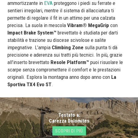
ammortizzante in
EVA
proteggono i piedi su ferrate e
sentieri irregolari, mentre il sistema di allacciatura ti
permette di regolare il fit in un attimo per una calzata
precisa. La suola in mescola
Vibram® MegaGrip
con
Impact Brake System™
brevettato è studiata per darti
stabilità e trazione su discese scivolose e salite
impegnative. L’ampia
Climbing Zone
sulla punta ti dà
precisione e aderenza sui tratti più tecnici. In più, grazie
all’inserto brevettato
Resole Platform™
puoi risuolare le
scarpe senza compromettere il comfort e le prestazioni
originali. Esplora la montagna anno dopo anno con
La
Sportiva
TX4 Evo ST
.
Testato a:
Carezza Dolomites
SCOPRI DI PIÙ