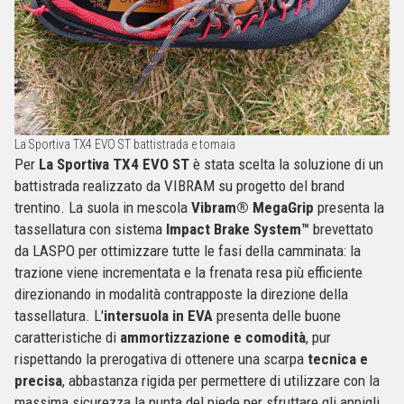
La Sportiva TX4 EVO ST battistrada e tomaia
Per
La Sportiva TX4 EVO ST
è stata scelta la soluzione di un
battistrada realizzato da VIBRAM su progetto del brand
trentino. La suola in mescola
Vibram® MegaGrip
presenta la
tassellatura con sistema
Impact Brake System™
brevettato
da LASPO per ottimizzare tutte le fasi della camminata: la
trazione viene incrementata e la frenata resa più efficiente
direzionando in modalità contrapposte la direzione della
tassellatura. L'
intersuola in EVA
presenta delle buone
caratteristiche di
ammortizzazione e comodità
, pur
rispettando la prerogativa di ottenere una scarpa
tecnica e
precisa
, abbastanza rigida per permettere di utilizzare con la
massima sicurezza la punta del piede per sfruttare gli appigli