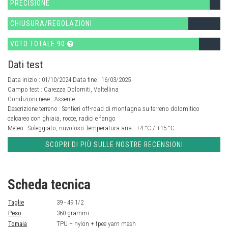
PRECISIONE
CHIUSURA/REGOLAZIONI
VOTO TOTALE 90
Dati test
Data inizio : 01/10/2024 Data fine : 16/03/2025
Campo test :
Carezza Dolomiti, Valtellina
Condizioni neve :
Assente
Descrizione terreno :
Sentieri off-road di montagna su terreno dolomitico
calcareo con ghiaia, rocce, radici e fango
Meteo :
Soleggiato, nuvoloso
Temperatura aria :
+4 °C / +15 °C
SCOPRI DI PIÙ SULLE NOSTRE RECENSIONI
Scheda tecnica
Taglie
39 - 49 1/2
Peso
360 grammi
Tomaia
TPU + nylon + tpee yarn mesh