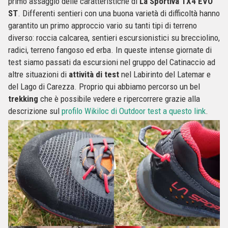
primo assaggio delle caratteristiche di
La Sportiva TX4 EVO
ST
. Differenti sentieri con una buona varietà di difficoltà hanno
garantito un primo approccio vario su tanti tipi di terreno
diverso: roccia calcarea, sentieri escursionistici su brecciolino,
radici, terreno fangoso ed erba. In queste intense giornate di
test siamo passati da escursioni nel gruppo del Catinaccio ad
altre situazioni di
attività di test
nel Labirinto del Latemar e
del Lago di Carezza. Proprio qui abbiamo percorso un bel
trekking
che è possibile vedere e ripercorrere grazie alla
descrizione sul
profilo Wikiloc di Outdoor test a questo link
.