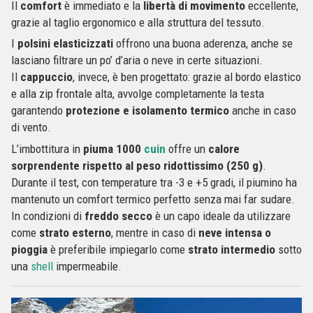
Il
comfort
è immediato e la
libertà di movimento
eccellente,
grazie al taglio ergonomico e alla struttura del tessuto.
I
polsini elasticizzati
offrono una buona aderenza, anche se
lasciano filtrare un po’ d’aria o neve in certe situazioni.
Il
cappuccio
, invece, è ben progettato: grazie al bordo elastico
e alla zip frontale alta, avvolge completamente la testa
garantendo
protezione e isolamento termico
anche in caso
di vento.
L’imbottitura in
piuma 1000
cuin
offre un
calore
sorprendente rispetto al peso ridottissimo (250 g)
.
Durante il test, con temperature tra -3 e +5 gradi, il piumino ha
mantenuto un comfort termico perfetto senza mai far sudare.
In condizioni di
freddo secco
è un capo ideale da utilizzare
come
strato esterno
, mentre in caso di
neve intensa o
pioggia
è preferibile impiegarlo come
strato intermedio
sotto
una
shell
impermeabile.