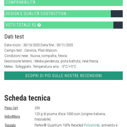
COMPRIMIBILITÀ
DESIGN E QUALITÀ COSTRUTTIVA
VOTO TOTALE 92
Dati test
Data inizio : 30/10/2025 Data fine : 30/11/2025
Campo test :
Cervinia, Plan Maison.
Condizioni neve :
Nuova, compatta, fresca.
Descrizione terreno :
Media pendenza, pista battuta, neve fresca.
Meteo :
Soleggiato.
Temperatura aria :
-3°C/+5°C
SCOPRI DI PIÙ SULLE NOSTRE RECENSIONI
Scheda tecnica
Peso (gr)
250
125 g di piuma d’oca 1000 cuin (origine italiana,
Imbottitura
tracciabile)
Tessuto
Pertex® Quantum 100% Recycled
Polyamide
, antivento e