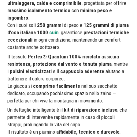
ultraleggera, calda e comprimibile
, progettata per offrire
massimo isolamento termico
con
minimo peso e
ingombro
.
Con i suoi soli
250 grammi
di peso e
125 grammi di piuma
d’oca italiana 1000
cuin
, garantisce
prestazioni termiche
eccezionali
in ogni condizione, mantenendo un comfort
costante anche sottozero.
Il tessuto
Pertex® Quantum 100% riciclato
assicura
resistenza, protezione dal vento e tenuta piuma
, mentre
i
polsini elasticizzati
e il
cappuccio aderente
aiutano a
trattenere il calore corporeo.
La giacca si
comprime facilmente
nel suo sacchetto
dedicato, occupando pochissimo spazio nello zaino —
perfetta per chi vive la montagna in movimento.
Un dettaglio intelligente è il
kit di riparazione incluso
, che
permette di intervenire rapidamente in caso di piccoli
strappi, prolungando la vita del capo.
Il risultato è un piumino
affidabile, tecnico e durevole
,