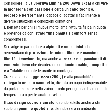
Consiglierei la
La Sportiva Lumina 200 Down Jkt M
a chi
vive
la montagna con passione
e cerca un
capo tecnico,
leggero e performante
, capace di adattarsi facilmente a
diverse situazioni e condizioni climatiche.
È pensata per chi si muove molto, ama l’attività fisica in quota
e pretende da ogni strato
funzionalità e comfort
senza
compromessi.
Si rivolge in particolare a
alpinisti e sci alpinisti
che
necessitano di
protezione termica efficace
e
massima
libertà di movimento
, ma anche a
trekker e appassionati di
escursionismo
che desiderano un
piumino caldo, compatto
e affidabile
durante le uscite in montagna.
Grazie alla sua
leggerezza (250 g)
e alla possibilità di
ripiegarlo nel suo sacchetto
, diventa un capo indispensabile
da portare sempre nello zaino, pronto per ogni cambiamento di
temperatura o per le soste in vetta.
Il suo
design sobrio e curato
lo rende adatto anche a chi
vuole un
piumino quotidiano
, da indossare in ambiente