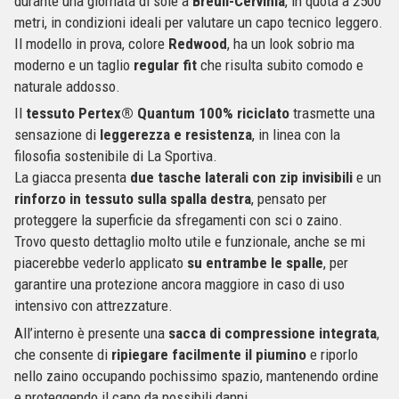
durante una giornata di sole a
Breuil-Cervinia
, in quota a 2500
metri, in condizioni ideali per valutare un capo tecnico leggero.
Il modello in prova, colore
Redwood
, ha un look sobrio ma
moderno e un taglio
regular fit
che risulta subito comodo e
naturale addosso.
Il
tessuto Pertex® Quantum 100% riciclato
trasmette una
sensazione di
leggerezza e resistenza
, in linea con la
filosofia sostenibile di La Sportiva.
La giacca presenta
due tasche laterali con zip invisibili
e un
rinforzo in tessuto sulla spalla destra
, pensato per
proteggere la superficie da sfregamenti con sci o zaino.
Trovo questo dettaglio molto utile e funzionale, anche se mi
piacerebbe vederlo applicato
su entrambe le spalle
, per
garantire una protezione ancora maggiore in caso di uso
intensivo con attrezzature.
All’interno è presente una
sacca di compressione integrata
,
che consente di
ripiegare facilmente il piumino
e riporlo
nello zaino occupando pochissimo spazio, mantenendo ordine
e proteggendo il capo da possibili danni.