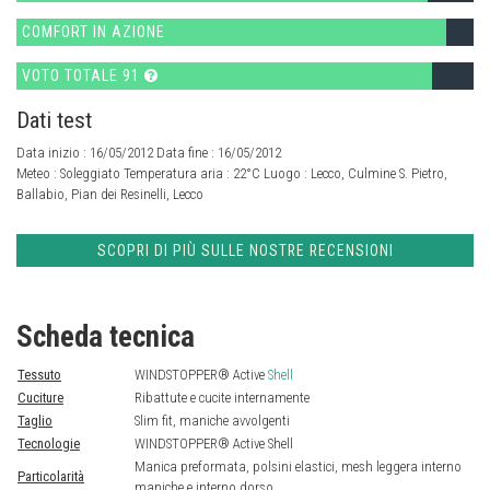
COMFORT IN AZIONE
VOTO TOTALE 91
Dati test
Data inizio : 16/05/2012 Data fine : 16/05/2012
Meteo :
Soleggiato
Temperatura aria :
22°C
Luogo :
Lecco, Culmine S. Pietro,
Ballabio, Pian dei Resinelli, Lecco
SCOPRI DI PIÙ SULLE NOSTRE RECENSIONI
Scheda tecnica
Tessuto
WINDSTOPPER® Active
Shell
Cuciture
Ribattute e cucite internamente
Taglio
Slim fit, maniche avvolgenti
Tecnologie
WINDSTOPPER® Active Shell
Manica preformata, polsini elastici, mesh leggera interno
Particolarità
maniche e interno dorso