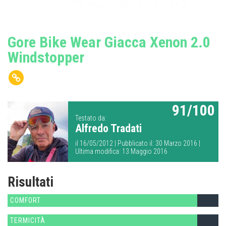
Gore Bike Wear Giacca Xenon 2.0
Windstopper
91/100
Testato da:
Alfredo Tradati
il 16/05/2012 | Pubblicato il: 30 Marzo 2016 |
Ultima modifica: 13 Maggio 2016
Risultati
COMFORT
TERMICITÀ