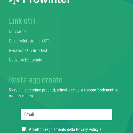
Link utili
Chi siamo
Guida valutazioni di ODT
Redazione Outdoortest
Notizie delle aziende
Resta aggiornato
Riceverai
anteprime prodotti
,
articoli esclusivi
e
approfondimenti
sul
mondo outdoor
E
m
a
C
i
Accetto il regolamento della
Privacy Policy
e