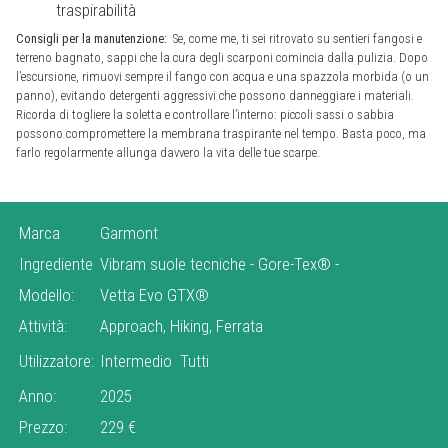
traspirabilità
Consigli per la manutenzione:
Se, come me, ti sei ritrovato su sentieri fangosi e
terreno bagnato, sappi che la cura degli scarponi comincia dalla pulizia. Dopo
l’escursione, rimuovi sempre il fango con acqua e una spazzola morbida (o un
panno), evitando detergenti aggressivi che possono danneggiare i materiali.
Ricorda di togliere la soletta e controllare l’interno: piccoli sassi o sabbia
possono compromettere la membrana traspirante nel tempo. Basta poco, ma
farlo regolarmente allunga davvero la vita delle tue scarpe.
Marca
Garmont
Ingrediente
Vibram suole tecniche
-
Gore-Tex®
-
Modello:
Vetta Evo GTX®
Attività:
Approach, Hiking, Ferrata
Utilizzatore:
Intermedio
Tutti
Anno:
2025
Prezzo:
229 €