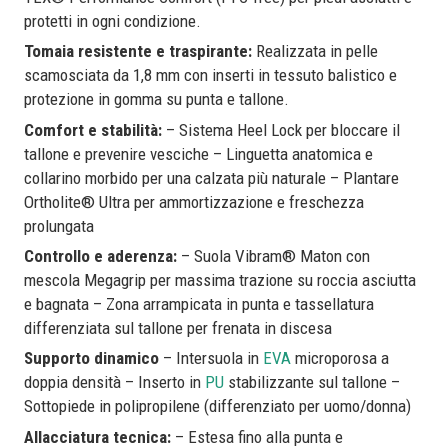
protetti in ogni condizione.
Tomaia resistente e traspirante:
Realizzata in pelle
scamosciata da 1,8 mm con inserti in tessuto balistico e
protezione in gomma su punta e tallone.
Comfort e stabilità:
– Sistema Heel Lock per bloccare il
tallone e prevenire vesciche – Linguetta anatomica e
collarino morbido per una calzata più naturale – Plantare
Ortholite® Ultra per ammortizzazione e freschezza
prolungata
Controllo e aderenza:
– Suola Vibram® Maton con
mescola Megagrip per massima trazione su roccia asciutta
e bagnata – Zona arrampicata in punta e tassellatura
differenziata sul tallone per frenata in discesa
Supporto dinamico
– Intersuola in
EVA
microporosa a
doppia densità – Inserto in
PU
stabilizzante sul tallone –
Sottopiede in polipropilene (differenziato per uomo/donna)
Allacciatura tecnica:
– Estesa fino alla punta e