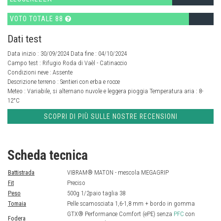
VOTO TOTALE 88
Dati test
Data inizio : 30/09/2024 Data fine : 04/10/2024
Campo test :
Rifugio Roda di Vaèl - Catinaccio
Condizioni neve :
Assente
Descrizione terreno :
Sentieri con erba e rocce
Meteo :
Variabile, si alternano nuvole e leggera pioggia
Temperatura aria :
8-
12°C
SCOPRI DI PIÙ SULLE NOSTRE RECENSIONI
Scheda tecnica
Battistrada
VIBRAM® MATON - mescola MEGAGRIP
Fit
Preciso
Peso
500g 1/2paio taglia 38
Tomaia
Pelle scamosciata 1,6-1,8 mm + bordo in gomma
GTX® Performance Comfort (ePE) senza
PFC
con
Fodera