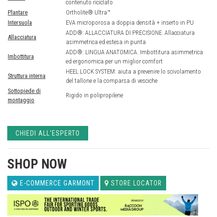
contenuto riciclato
Plantare
Ortholite® Ultra™
Intersuola
EVA microporosa a doppia densità + inserto in PU
ADD®: ALLACCIATURA DI PRECISIONE. Allacciatura
Allacciatura
asimmetrica ed estesa in punta
ADD®: LINGUA ANATOMICA. Imbottitura asimmetrica
Imbottitura
ed ergonomica per un miglior comfort
HEEL LOCK SYSTEM: aiuta a prevenire lo scivolamento
Struttura interna
del tallone e la comparsa di vesciche
Sottopiede di
Rigido in polipropilene
montaggio
CHIEDI ALL'ESPERTO
SHOP NOW
E-COMMERCE GARMONT
STORE LOCATOR