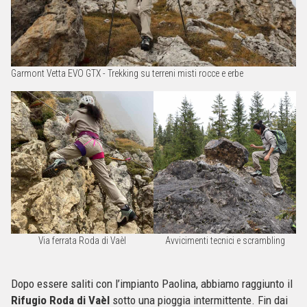
Garmont Vetta EVO GTX - Trekking su terreni misti rocce e erbe
Via ferrata Roda di Vaèl
Avvicimenti tecnici e scrambling
Dopo essere saliti con l’impianto Paolina, abbiamo raggiunto il
Rifugio Roda di Vaèl
sotto una pioggia intermittente. Fin dai