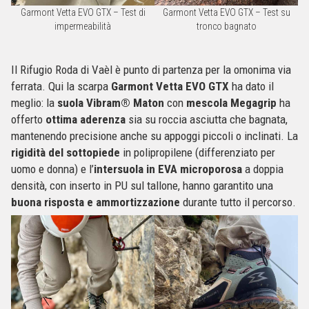
Garmont Vetta EVO GTX – Test di
Garmont Vetta EVO GTX – Test su
impermeabilità
tronco bagnato
Il Rifugio Roda di Vaèl è punto di partenza per la omonima via
ferrata. Qui la scarpa
Garmont Vetta EVO GTX
ha dato il
meglio: la
suola Vibram® Maton
con
mescola Megagrip
ha
offerto
ottima aderenza
sia su roccia asciutta che bagnata,
mantenendo precisione anche su appoggi piccoli o inclinati. La
rigidità del sottopiede
in polipropilene (differenziato per
uomo e donna) e l’
intersuola in EVA microporosa
a doppia
densità, con inserto in PU sul tallone, hanno garantito una
buona risposta e ammortizzazione
durante tutto il percorso.