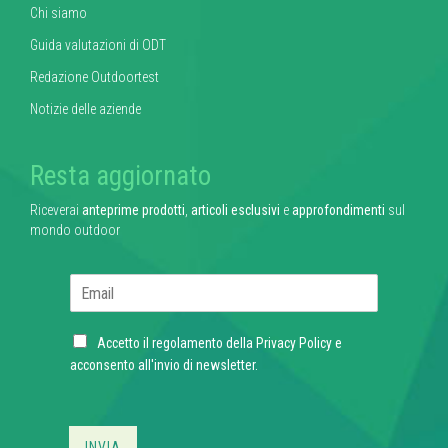
Chi siamo
Guida valutazioni di ODT
Redazione Outdoortest
Notizie delle aziende
Resta aggiornato
Riceverai
anteprime prodotti
,
articoli esclusivi
e
approfondimenti
sul
mondo outdoor
E
m
a
C
i
Accetto il regolamento della
Privacy Policy
e
h
l
acconsento all'invio di newsletter.
e
*
c
k
b
INVIA