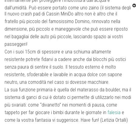
internamente per proteggere l’imbottitura dall’acqua e
dall’umidità. Può essere portato come uno zaino (il sistema degli
Il nuovo crash pad di Cassin MiniDo altro non è altro che il
spallacci è identico a quello del Domino), a tracolla o come una
fratello più piccolo del famosissimo Domino, rinnovato nella
valigia grazie alle 2 comode maniglie. La lunghezza delle
dimensione, più piccolo e maneggevole che può essere riposto
fettucce di chiusura permette di trasportare nel crash pad
nel bagagliai delle auto più piccole, lasciando spazio ai vostri
chiuso scarpette, sacchetto della magnesite e altri oggetti. Il
passeggeri!
colore brillante assicura sempre un’immediata identificazione
Con i suoi 15cm di spessore e una schiuma altamente
della superficie di atterraggio.
resistente potrete fidarvi a cadere anche dai blocchi più ostici
Tessuto tri-ripstop 600D spalmato internamente
senza paura di sentire il suolo. Il tessuto esterno è molto
Imbottitura differenziata da 10.5 cm in 3 strati
resistente, sfoderabile e lavabile in acqua dolce con sapone
neutro, una comodità nel caso si dovesse macchiare.
Fibbie in alluminio
La sua funzione primaria è quella del materasso da boulder, ma il
Peso 3.8 kg
sistema di ganci di cui è dotato ci permette di utilizzarlo nei modi
più svariati: come “divanetto” nei momenti di pausa, come
tappeto per far giocare i bimbi durante le giornate in
falesia
e
come la vostra fantasia vi suggerisce. Have fun! (Letizia Ortalli)