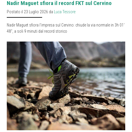
Nadir Maguet sfiora il record FKT sul Cervino
Postato il 23 Luglio 2026 da
Luca Tessore
Nadir Maguet sfiora l'impresa sul Cervino: chiude la via normale in 3h 01’
48’’, a soli 9 minuti dal record storico