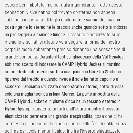
essere ben imbottita, ma per nulla ingombrante. Tutte queste
sensazioni visive hanno poi trovato conferma non appena
l'abbiamo indossata.
Il taglio é aderente e sagomato, ma non
costringe ne lo sterno ne le braccia anche quando sotto si indossa
un pile leggero a maniche lunghe
. Il tessuto elasticizzato sulle
maniche e sui lati si dilata e va a seguire la forma del nostro
corpo in modo abbastanza preciso donando una sensazione di
grande comodità. D
urante il test sul ghiacciaio della Val Senales
abbiamo scelto di indossare la CAMP Hybrid Jacket al mattino
come strato intermedio sotto a una giacca in GoreTex® che ci
riparava dal freddo e quando invece il sole ha fatto capolino a
scaldarci l'abbiamo utilizzata come strato esterno, sotto di essa
solo una maglia tecnica in lana Merino
.
La parte imbottita della
CAMP Hybrid Jacket è in piuma d'oca ha un tessuto esterno in
Nylon Ripstop
resistente ai tagli e all'usura,
mentre il tessuto
elasticizzato permette una grande traspirabilità
, cosa che ci ha
permesso di indossare la giacca anche nelle fasi di salita senza
soffrire particolarmente il caldo. Inoltre l'inserto elasticizzato