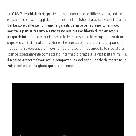
La
CAMP Hybrid Jacket
, grazie alla sua costruzione differenziata, unisce
efficacemente i vantaggi del piumino e del softshell.
La costruzione imbottita
del busto e dell'esterno maniche garantisce un buon isolamento termico,
mentre le parti in tessuto elasticizzato assicurano libertà di movimento e
traspirabilità.
Il tutto contribuisce alla leggerezza e alla compattezza di un
capo versatile dedicato all'azione, che può essere usato da solo quando il
freddo non è eccessivo o in combinazione ad altri quando la temperatura
scende (specialmente come strato intermedio grazie alla vestibilità Slim Fit).
Il tessuto Araneum favorisce la compattabilità del capo, ideale da tenere nello
zaino per entrare in gioco quando necessario.