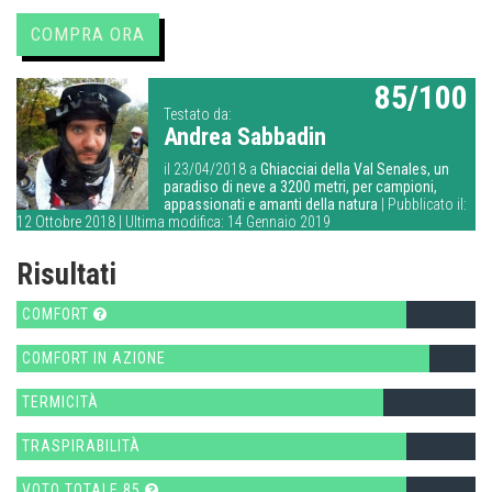
COMPRA ORA
85/100
Testato da:
Andrea Sabbadin
il 23/04/2018 a
Ghiacciai della Val Senales, un
paradiso di neve a 3200 metri, per campioni,
appassionati e amanti della natura
| Pubblicato il:
12 Ottobre 2018 | Ultima modifica: 14 Gennaio 2019
Risultati
COMFORT
COMFORT IN AZIONE
TERMICITÀ
TRASPIRABILITÀ
VOTO TOTALE 85