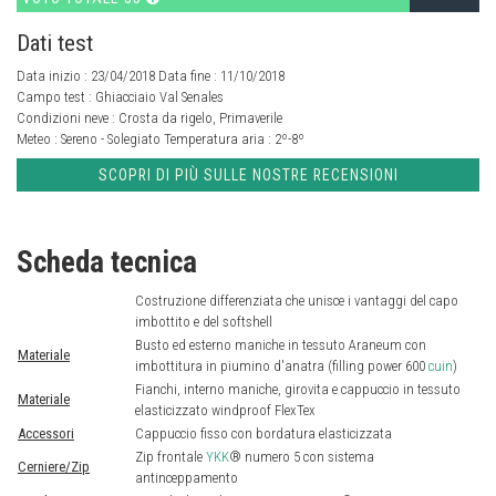
Dati test
Data inizio : 23/04/2018 Data fine : 11/10/2018
Campo test :
Ghiacciaio Val Senales
Condizioni neve :
Crosta da rigelo, Primaverile
Meteo :
Sereno - Solegiato
Temperatura aria :
2º-8º
SCOPRI DI PIÙ SULLE NOSTRE RECENSIONI
Scheda tecnica
Costruzione differenziata che unisce i vantaggi del capo
imbottito e del softshell
Busto ed esterno maniche in tessuto Araneum con
Materiale
imbottitura in piumino d'anatra (filling power 600
cuin
)
Fianchi, interno maniche, girovita e cappuccio in tessuto
Materiale
elasticizzato windproof FlexTex
Accessori
Cappuccio fisso con bordatura elasticizzata
Zip frontale
YKK
® numero 5 con sistema
Cerniere/Zip
antinceppamento