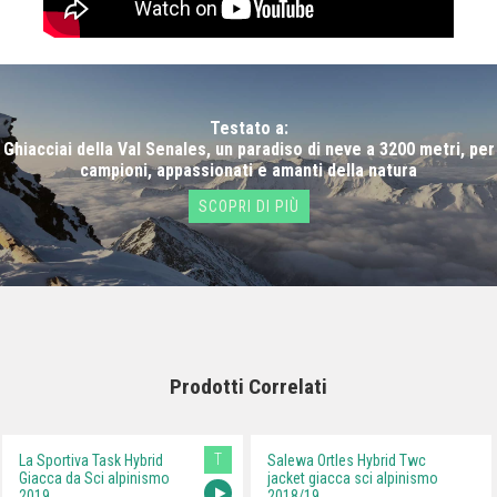
Testato a:
Ghiacciai della Val Senales, un paradiso di neve a 3200 metri, per
campioni, appassionati e amanti della natura
SCOPRI DI PIÙ
Prodotti Correlati
T
La Sportiva Task Hybrid
Salewa Ortles Hybrid Twc
Giacca da Sci alpinismo
jacket giacca sci alpinismo
2019
2018/19