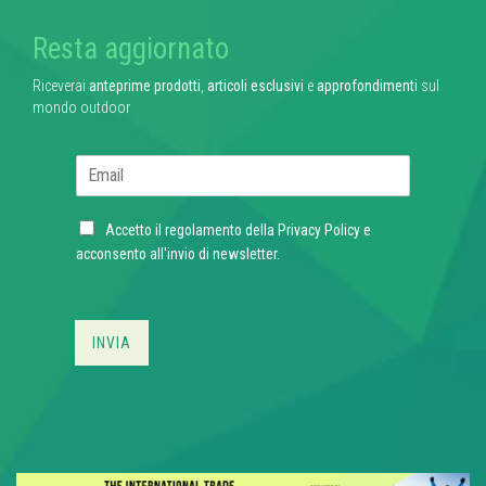
Resta aggiornato
Riceverai
anteprime prodotti
,
articoli esclusivi
e
approfondimenti
sul
mondo outdoor
E
m
a
C
i
Accetto il regolamento della
Privacy Policy
e
h
l
acconsento all'invio di newsletter.
e
*
c
k
b
INVIA
o
x
e
s
*