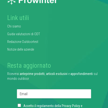
Link utili
Chi siamo
Guida valutazioni di ODT
Redazione Outdoortest
Notizie delle aziende
Resta aggiornato
Riceverai
anteprime prodotti
,
articoli esclusivi
e
approfondimenti
sul
mondo outdoor
E
m
a
C
i
Accetto il regolamento della
Privacy Policy
e