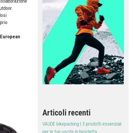
collaborazione
utdoor.
dosi
prio
European
Articoli recenti
VAUDE bikepacking | 3 prodotti essenziali
per le tue uscite in bicicletta