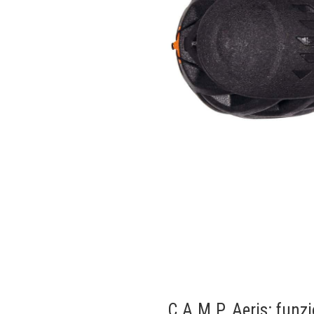
C.A.M.P. Aeris: funz