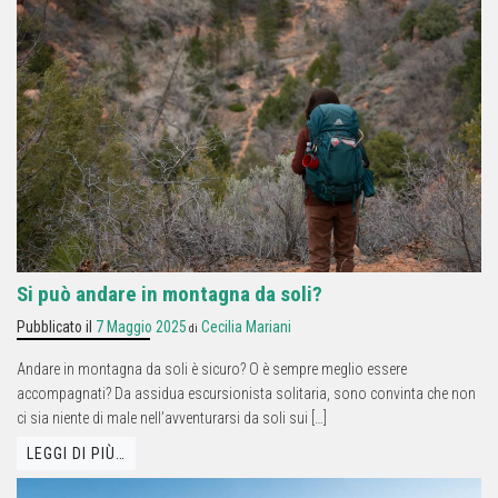
Si può andare in montagna da soli?
Pubblicato il
7 Maggio 2025
Cecilia Mariani
di
Andare in montagna da soli è sicuro? O è sempre meglio essere
accompagnati? Da assidua escursionista solitaria, sono convinta che non
ci sia niente di male nell’avventurarsi da soli sui […]
LEGGI DI PIÙ…