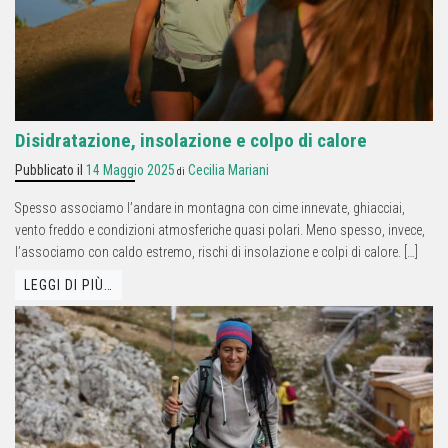
Disidratazione, insolazione e colpo di calore
Pubblicato il
14 Maggio 2025
Cecilia Mariani
di
Spesso associamo l’andare in montagna con cime innevate, ghiacciai,
vento freddo e condizioni atmosferiche quasi polari. Meno spesso, invece,
l’associamo con caldo estremo, rischi di insolazione e colpi di calore. […]
LEGGI DI PIÙ…