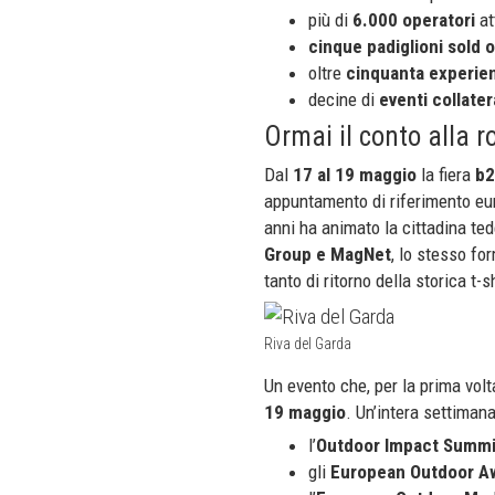
più di
6.000 operatori
at
cinque padiglioni sold 
oltre
cinquanta experie
decine di
eventi collater
Ormai il conto alla r
Dal
17 al 19 maggio
la fiera
b2
appuntamento di riferimento eur
anni ha animato la cittadina ted
Group e MagNet
, lo stesso fo
tanto di ritorno della storica t-sh
Riva del Garda
Un evento che, per la prima volta
19 maggio
. Un’intera settima
l’
Outdoor Impact Summi
gli
European Outdoor A