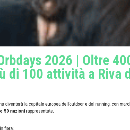
Orbdays 2026 | Oltre 40
ù di 100 attività a Riva 
a diventerà la capitale europea dell’outdoor e del running, con marchi
re 50 nazioni
rappresentate.
n fiera;