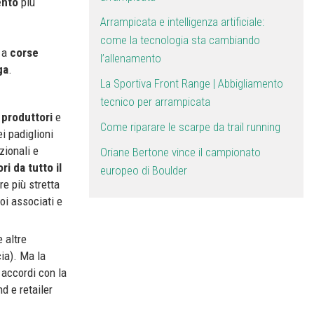
ento
più
Arrampicata e intelligenza artificiale:
come la tecnologia sta cambiando
e a
corse
l’allenamento
ga
.
La Sportiva Front Range | Abbigliamento
tecnico per arrampicata
 produttori
e
Come riparare le scarpe da trail running
ei padiglioni
zionali e
Oriane Bertone vince il campionato
ori da tutto il
europeo di Boulder
re più stretta
uoi associati e
 altre
ia). Ma la
 accordi con la
nd e retailer