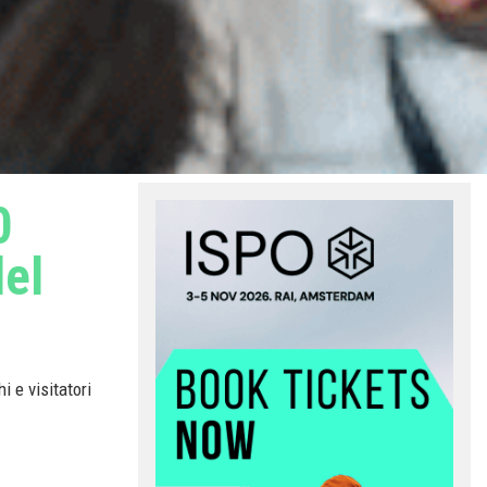
0
del
 e visitatori