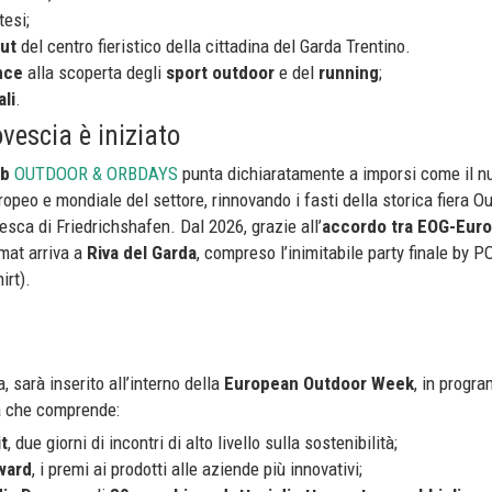
tesi;
out
del centro fieristico della cittadina del Garda Trentino.
nce
alla scoperta degli
sport outdoor
e del
running
;
ali
.
ovescia è iniziato
b
OUTDOOR & ORBDAYS
punta dichiaratamente a imporsi come il n
opeo e mondiale del settore, rinnovando i fasti della storica fiera O
esca di Friedrichshafen. Dal 2026, grazie all’
accordo tra EOG-Eur
rmat arriva a
Riva del Garda
, compreso l’inimitabile party finale by
irt).
, sarà inserito all’interno della
European Outdoor Week
, in prog
na che comprende:
t
, due giorni di incontri di alto livello sulla sostenibilità;
ward
, i premi ai prodotti alle aziende più innovativi;