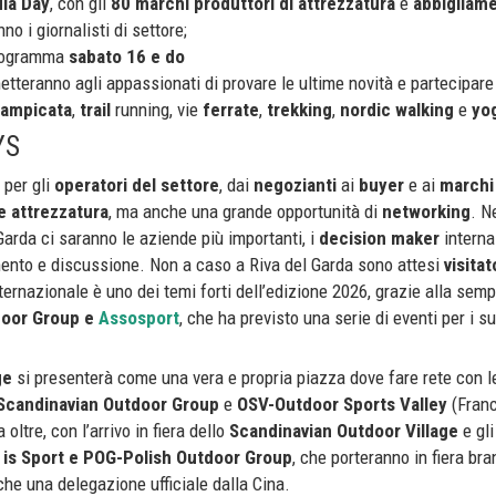
ia Day
, con gli
80 marchi produttori di attrezzatura
e
abbigliam
o i giornalisti di settore;
programma
sabato 16 e do
metteranno agli appassionati di provare le ultime novità e partecipar
rampicata
,
trail
running, vie
ferrate
,
trekking
,
nordic walking
e
yo
YS
 per gli
operatori del settore
, dai
negozianti
ai
buyer
e ai
marchi
 e attrezzatura
, ma anche una grande opportunità di
networking
. N
 Garda ci saranno le aziende più importanti, i
decision maker
interna
mento e discussione. Non a caso a Riva del Garda sono attesi
visitat
ternazionale è uno dei temi forti dell’edizione 2026, grazie alla semp
tdoor Group e
Assosport
, che ha previsto una serie di eventi per i s
ge
si presenterà come una vera e propria piazza dove fare rete con le
Scandinavian Outdoor Group
e
OSV-Outdoor Sports Valley
(Franc
oltre, con l’arrivo in fiera dello
Scandinavian Outdoor Village
e gli
 is Sport e POG-Polish Outdoor Group
, che porteranno in fiera bra
nche una delegazione ufficiale dalla Cina.