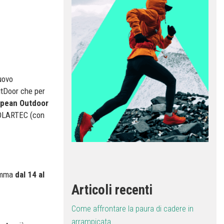
uovo
utDoor che per
opean Outdoor
 POLARTEC (con
ramma
dal 14 al
Articoli recenti
Come affrontare la paura di cadere in
arrampicata