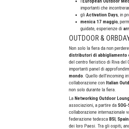
l’
European Outdoor Med
importanti che incontrerann
gli
Activation Days
, in 
menica 17 maggio
, per
guidate, esperienze di
ar
OUTDOOR & ORBDA
Non solo la fiera da non perdere
distributori di abbigliamento
del centro fieristico di Riva del
importanti panel di approfondi
mondo
. Quello dell’incoming in
collaborazione con
Italian Ou
non solo durante la fiera.
La
Networking Outdoor Loun
associazioni, a partire da
SOG-
collaborazione internazionale va 
federazione tedesca
BSI
,
Spain
dei loro Paesi. Tra gli ospiti, a