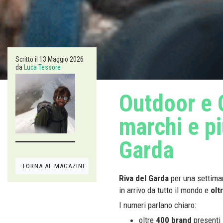
Scritto il
13 Maggio 2026
da
Luca Tessore
Outdoor e 
marchi e pi
Garda
TORNA AL MAGAZINE
Riva del Garda
per una settiman
in arrivo da tutto il mondo e
olt
I numeri parlano chiaro:
oltre
400 brand
presenti i