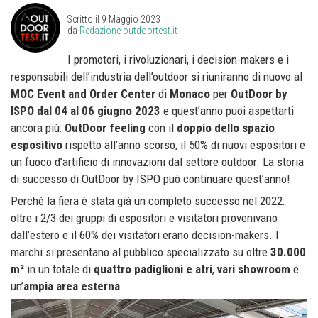
Scritto il
9 Maggio 2023
da
Redazione outdoortest.it
I promotori, i rivoluzionari, i decision-makers e i
responsabili dell’industria dell’outdoor si riuniranno di nuovo al
MOC Event and Order Center
di
Monaco
per
OutDoor by
ISPO dal 04 al 06 giugno 2023
e quest’anno puoi aspettarti
ancora più:
OutDoor feeling
con il
doppio dello spazio
espositivo
rispetto all’anno scorso, il 50% di nuovi espositori e
un fuoco d’artificio di innovazioni dal settore outdoor. La storia
di successo di OutDoor by ISPO può continuare quest’anno!
Perché la fiera è stata già un completo successo nel 2022:
oltre i 2/3 dei gruppi di espositori e visitatori provenivano
dall’estero e il 60% dei visitatori erano decision-makers. I
marchi si presentano al pubblico specializzato su oltre
30.000
m²
in un totale di
quattro padiglioni e atri
,
vari showroom
e
un’
ampia area esterna
.