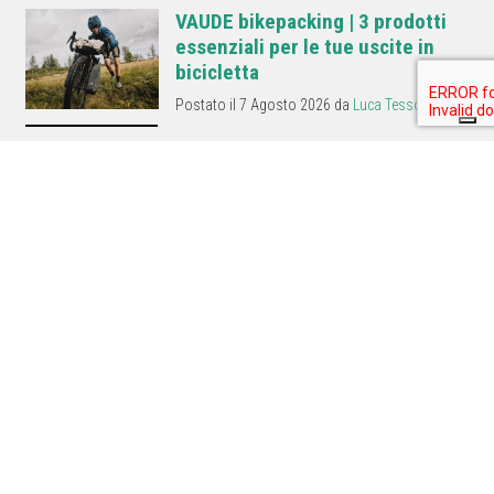
VAUDE bikepacking | 3 prodotti
essenziali per le tue uscite in
bicicletta
Postato il 7 Agosto 2026 da
Luca Tessore
Con i prodotti VAUDE bikepacking potrai affrontare itinerari di più giorni
in totale autonomia, tra funzionalità, leggerezza e sostenibilità.
Overturism in montagna | Pro e
limiti delle soluzioni adottate ad
oggi
Postato il 24 Luglio 2026 da
Luca Tessore
Comuni e enti turistici cercano soluzioni all'overturism che colpisce
sempre più località montane: pro e limiti delle soluzioni praticate.
Bivacchi come comportarsi per