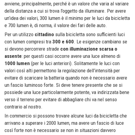
avviene, principalmente, perché è un valore che varia al variare
della distanza a cui si trova l’oggetto da illuminare. Per avere
un’idea dei valori, 300 lumen è il minimo per le luci da bicicletta
e 700 lumen è, di norma, il valore dei fari delle auto.
Per un utilizzo
cittadino
sulla bicicletta sono sufficienti luci
con lumen compresi tra
300 e 600
. Le esigenze cambiano se
si devono percorrere strade
con illuminazione scarsa o
assente
: per questi casi occorre avere una luce almeno di
1000 lumen
(per le luci anteriori). Solitamente le luci con
valori così alti permettono la regolazione dell’intensità per
evitare di scaricare la batteria quando non è necessario avere
un fascio luminoso forte. Si deve tenere presente che se si
possiede una luce particolarmente potente, va indirizzata bene
verso il terreno per evitare di abbagliare chi va nel senso
contrario al nostro.
In commercio si possono trovare alcune luci da bicicletta che
arrivano a superare i 2000 lumen, ma avere un fascio di luce
così forte non è necessario se non in situazioni davvero