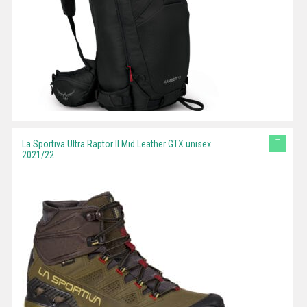
T
La Sportiva Ultra Raptor II Mid Leather GTX unisex
2021/22