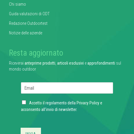
Chi siamo
Guida valutazioni di ODT
Redazione Outdoortest
Notizie delle aziende
Resta aggiornato
Riceverai
anteprime prodotti
,
articoli esclusivi
e
approfondimenti
sul
mondo outdoor
E
m
a
C
i
Accetto il regolamento della
Privacy Policy
e
h
l
acconsento all'invio di newsletter.
e
*
c
k
b