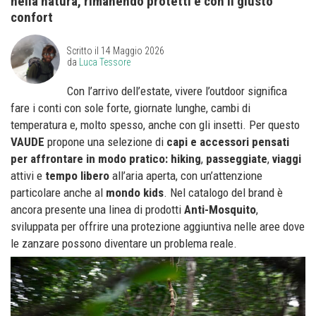
nella natura, rimanendo protetti e con il giusto
confort
Scritto il
14 Maggio 2026
da
Luca Tessore
Con l’arrivo dell’estate, vivere l’outdoor significa
fare i conti con sole forte, giornate lunghe, cambi di
temperatura e, molto spesso, anche con gli insetti. Per questo
VAUDE
propone una selezione di
capi e accessori pensati
per affrontare in modo pratico:
hiking
,
passeggiate
,
viaggi
attivi e
tempo libero
all’aria aperta, con un’attenzione
particolare anche al
mondo kids
. Nel catalogo del brand è
ancora presente una linea di prodotti
Anti-Mosquito
,
sviluppata per offrire una protezione aggiuntiva nelle aree dove
le zanzare possono diventare un problema reale.