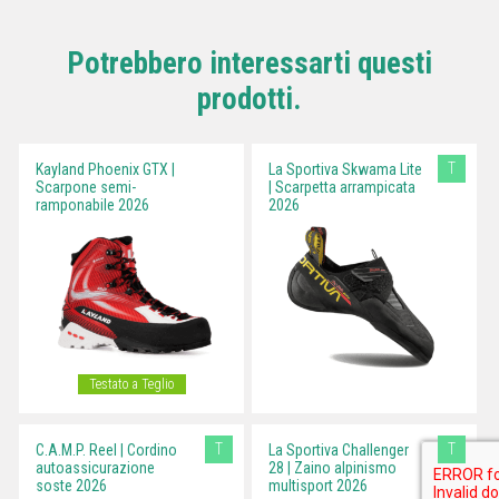
Potrebbero interessarti questi
prodotti.
T
Kayland Phoenix GTX |
La Sportiva Skwama Lite
Scarpone semi-
| Scarpetta arrampicata
ramponabile 2026
2026
Testato a Teglio
T
T
C.A.M.P. Reel | Cordino
La Sportiva Challenger
autoassicurazione
28 | Zaino alpinismo
soste 2026
multisport 2026