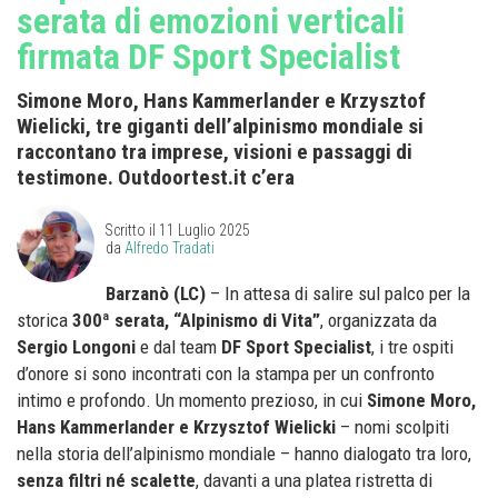
serata di emozioni verticali
firmata DF Sport Specialist
Simone Moro, Hans Kammerlander e Krzysztof
Wielicki, tre giganti dell’alpinismo mondiale si
raccontano tra imprese, visioni e passaggi di
testimone. Outdoortest.it c’era
Scritto il
11 Luglio 2025
da
Alfredo Tradati
Barzanò (LC)
– In attesa di salire sul palco per la
storica
300ª serata, “Alpinismo di Vita”
, organizzata da
Sergio Longoni
e dal team
DF Sport Specialist
, i tre ospiti
d’onore si sono incontrati con la stampa per un confronto
intimo e profondo. Un momento prezioso, in cui
Simone Moro,
Hans Kammerlander e Krzysztof Wielicki
– nomi scolpiti
nella storia dell’alpinismo mondiale – hanno dialogato tra loro,
senza filtri né scalette
, davanti a una platea ristretta di