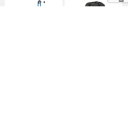
Testato a Teglio
Testato a Teglio
Outdoortest.it è una guida all’acquisto di attrezzatura sportiva per
l’outdoor che nasce dall’esperienza di professionisti del mondo dello
sport.