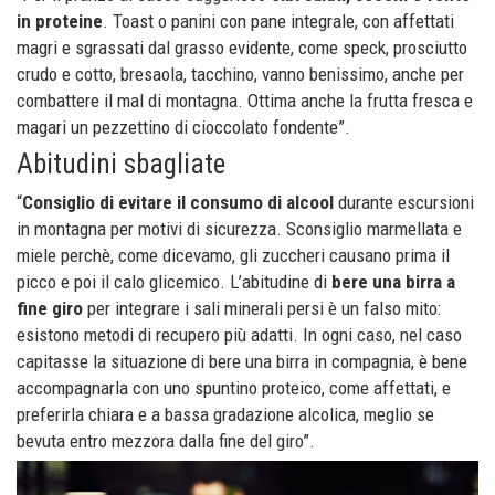
in proteine
. Toast o panini con pane integrale, con affettati
magri e sgrassati dal grasso evidente, come speck, prosciutto
crudo e cotto, bresaola, tacchino, vanno benissimo, anche per
combattere il mal di montagna. Ottima anche la frutta fresca e
magari un pezzettino di cioccolato fondente”.
Abitudini sbagliate
“
Consiglio di evitare il consumo di alcool
durante escursioni
in montagna per motivi di sicurezza. Sconsiglio marmellata e
miele perchè, come dicevamo, gli zuccheri causano prima il
picco e poi il calo glicemico. L’abitudine di
bere una birra a
fine giro
per integrare i sali minerali persi è un falso mito:
esistono metodi di recupero più adatti. In ogni caso, nel caso
capitasse la situazione di bere una birra in compagnia, è bene
accompagnarla con uno spuntino proteico, come affettati, e
preferirla chiara e a bassa gradazione alcolica, meglio se
bevuta entro mezzora dalla fine del giro”.