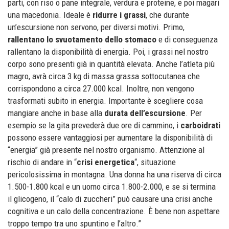
parti, con riso o pane integrale, verdura e proteine, e poi magari
una macedonia. Ideale è
ridurre i grassi
, che durante
un’escursione non servono, per diversi motivi. Primo,
rallentano lo svuotamento dello stomaco
e di conseguenza
rallentano la disponibilità di energia. Poi, i grassi nel nostro
corpo sono presenti già in quantità elevata. Anche l’atleta più
magro, avrà circa 3 kg di massa grassa sottocutanea che
corrispondono a circa 27.000 kcal. Inoltre, non vengono
trasformati subito in energia. Importante è scegliere cosa
mangiare anche in base alla
durata dell’escursione
. Per
esempio se la gita prevederà due ore di cammino, i
carboidrati
possono essere vantaggiosi per aumentare la disponibilità di
“energia” già presente nel nostro organismo. Attenzione al
rischio di andare in “
crisi energetica
“, situazione
pericolosissima in montagna. Una donna ha una riserva di circa
1.500-1.800 kcal e un uomo circa 1.800-2.000, e se si termina
il glicogeno, il “calo di zuccheri” può causare una crisi anche
cognitiva e un calo della concentrazione. È bene non aspettare
troppo tempo tra uno spuntino e l’altro.”