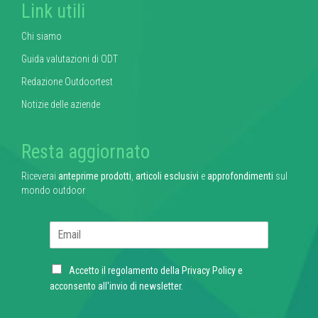
Link utili
Chi siamo
Guida valutazioni di ODT
Redazione Outdoortest
Notizie delle aziende
Resta aggiornato
Riceverai
anteprime prodotti
,
articoli esclusivi
e
approfondimenti
sul
mondo outdoor
E
m
a
C
i
Accetto il regolamento della
Privacy Policy
e
h
l
acconsento all'invio di newsletter.
e
*
c