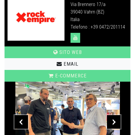
Via Brennero 17/a
39040 Vahrn (BZ)
Italia
Telefono : +39 0472/201114
SITO WEB
EMAIL
E-COMMERCE