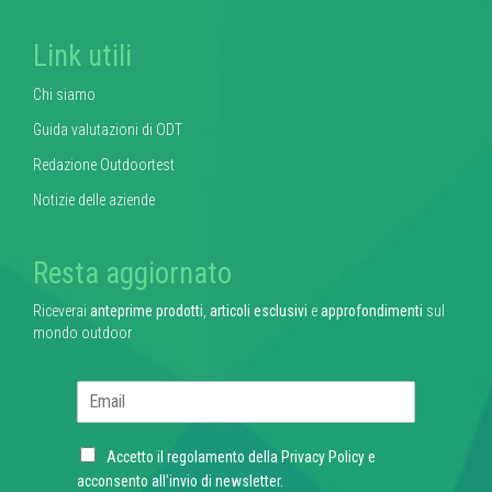
Link utili
Chi siamo
Guida valutazioni di ODT
Redazione Outdoortest
Notizie delle aziende
Resta aggiornato
Riceverai
anteprime prodotti
,
articoli esclusivi
e
approfondimenti
sul
mondo outdoor
E
m
a
C
i
Accetto il regolamento della
Privacy Policy
e
h
l
acconsento all'invio di newsletter.