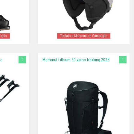
iglio
Testato a Madonna di Campiglio
T
T
ne
Mammut Lithium 30 zaino trekking 2025