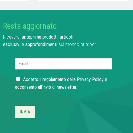
Resta aggiornato
Riceverai
anteprime prodotti
,
articoli
esclusivi
e
approfondimenti
sul mondo outdoor
E
m
a
C
i
Accetto il regolamento della
Privacy Policy
e
h
l
acconsento all'invio di newsletter.
e
*
c
k
b
INVIA
o
x
e
s