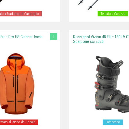
ato a Madonna di Campiglio
Testato a Carezza
T
 Free Pro HS Giacca Uomo
Rossignol Vizion 4B Elite 130 LV 
Scarpone sci 2025
estato al Passo del Tonale
Pampeago