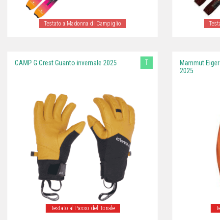
Testato a Madonna di Campiglio
Test
T
CAMP G Crest Guanto invernale 2025
Mammut Eiger
2025
Testato al Passo del Tonale
T