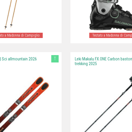
ato a Madonna di Campiglio
Testato a Madonna di Camp
T
| Sci allmountain 2026
Leki Makalu FX.ONE Carbon basto
trekking 2025