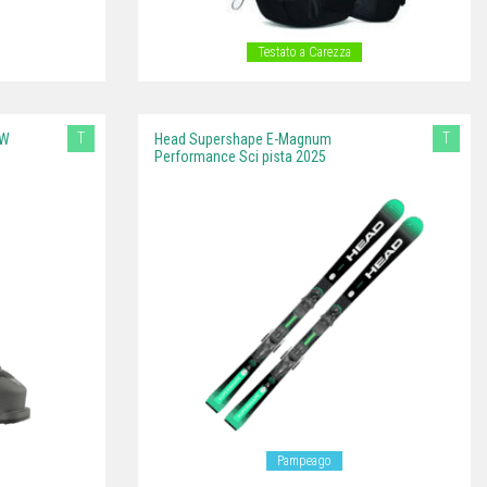
Testato a Carezza
T
T
GW
Head Supershape E-Magnum
Performance Sci pista 2025
Pampeago