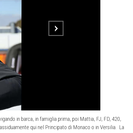
gando in barca, in famiglia prima, poi Mattia, FJ, FD, 420,
 assiduamente qui nel Principato di Monaco o in Versilia.
La