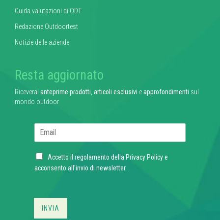
Guida valutazioni di ODT
Redazione Outdoortest
Notizie delle aziende
Resta aggiornato
Riceverai
anteprime prodotti
,
articoli esclusivi
e
approfondimenti
sul
mondo outdoor
E
m
a
C
i
Accetto il regolamento della
Privacy Policy
e
h
l
acconsento all'invio di newsletter.
e
*
c
k
b
INVIA
o