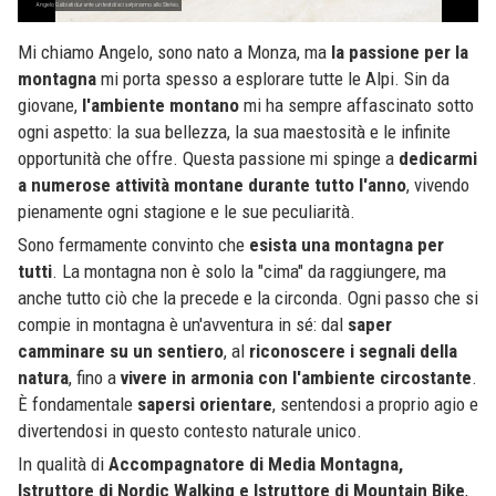
Angelo Galbiati durante un test di sci salpinismo allo Stelvio.
Mi chiamo Angelo, sono nato a Monza, ma
la passione per la
montagna
mi porta spesso a esplorare tutte le Alpi. Sin da
giovane,
l'ambiente montano
mi ha sempre affascinato sotto
ogni aspetto: la sua bellezza, la sua maestosità e le infinite
opportunità che offre. Questa passione mi spinge a
dedicarmi
a numerose attività montane durante tutto l'anno
, vivendo
pienamente ogni stagione e le sue peculiarità.
Sono fermamente convinto che
esista una montagna per
tutti
. La montagna non è solo la "cima" da raggiungere, ma
anche tutto ciò che la precede e la circonda. Ogni passo che si
compie in montagna è un'avventura in sé: dal
saper
camminare su un sentiero
, al
riconoscere i segnali della
natura
, fino a
vivere in armonia con l'ambiente circostante
.
È fondamentale
sapersi orientare
, sentendosi a proprio agio e
divertendosi in questo contesto naturale unico.
In qualità di
Accompagnatore di Media Montagna,
Istruttore di Nordic Walking e Istruttore di Mountain Bike
,